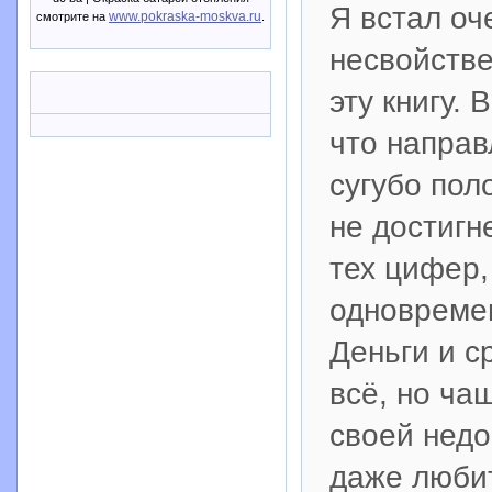
Я встал оч
www.pokraska-moskva.ru
смотрите на
.
несвойстве
эту книгу. 
что напра
сугубо пол
не достигн
тех цифер,
одновремен
Деньги и с
всё, но ча
своей недо
даже любит