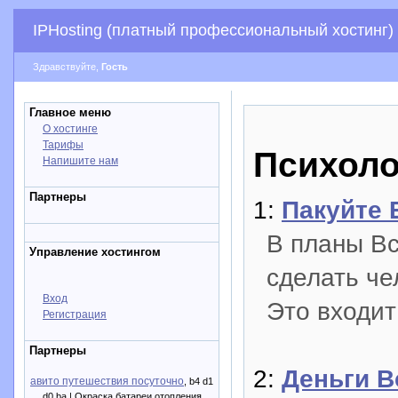
IPHosting (платный профессиональный хостинг)
Здравствуйте,
Гость
Главное меню
О хостинге
Тарифы
Психоло
Напишите нам
Партнеры
1:
Пакуйте 
В планы Вс
Управление хостингом
сделать че
Вход
Это входи
Регистрация
Партнеры
2:
Деньги В
авито путешествия посуточно
, b4 d1
d0 ba | Окраска батареи отопления