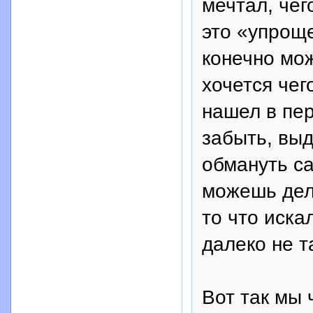
мечтал, чег
это «упрощ
конечно мож
хочется чег
нашел в пер
забыть, вы
обмануть с
можешь дела
то что иска
далеко не 
Вот так мы