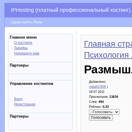
IPHosting (платный профессиональный хостинг)
Здравствуйте,
Гость
Главное меню
Главная стр
О хостинге
Тарифы
Психология 
Напишите нам
Партнеры
Размыш
Добавлено:
Управление хостингом
natali2306
|
18.07.2011
Просмотров:
13634
Вход
Слов:
494
Регистрация
Рейтинг:
0.33
Партнеры