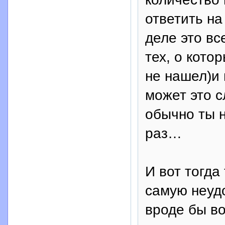
ответить на
деле это вс
тех, о кото
не нашел)и
может это с
обычно ты 
раз…
И вот тогда
самую неуд
вроде бы во