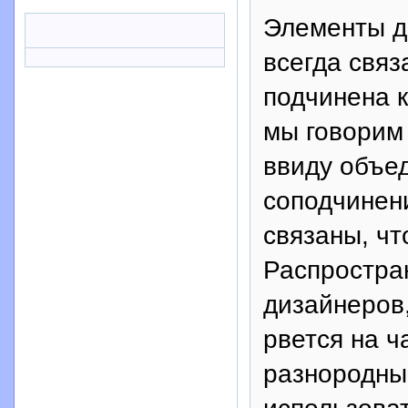
Элементы д
всегда связ
подчинена к
мы говорим
ввиду объед
соподчинен
связаны, чт
Распростра
дизайнеров,
рвется на ч
разнородны