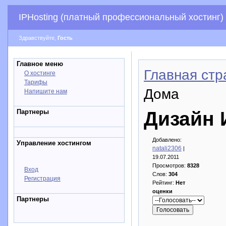
IPHosting (платный профессиональный хостинг)
Здравствуйте,
Гость
Главное меню
Главная стр
О хостинге
Тарифы
Дома
Напишите нам
Партнеры
Дизайн 
Добавлено:
Управление хостингом
natali2306
|
19.07.2011
Просмотров:
8328
Вход
Слов:
304
Регистрация
Рейтинг:
Нет
оценки
Партнеры