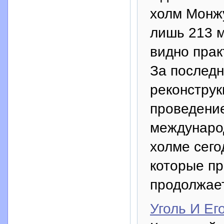
холм Монжу
лишь 213 
видно прак
За послед
реконструк
проведени
междунаро
холме сего
которые п
продолжает
Уголь И Е