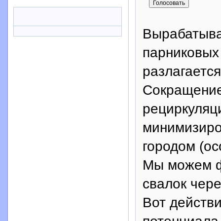
Вырабатыва
парниковых 
разлагается
Сокращение
рециркуляц
минимизиро
городом (ос
Мы можем ф
свалок чере
Вот действ