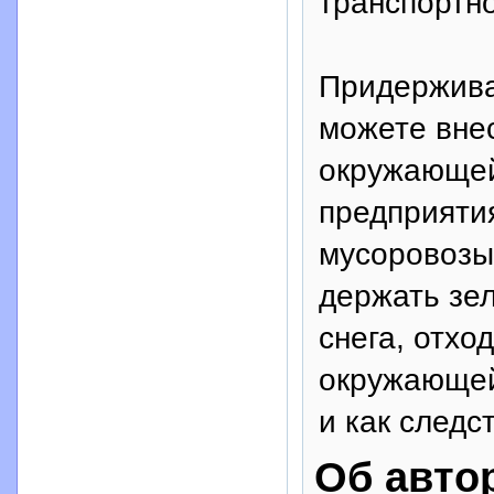
транспортно
Придержива
можете вне
окружающей
предприятия
мусоровозы
держать зе
снега, отхо
окружающей
и как следс
Об авто