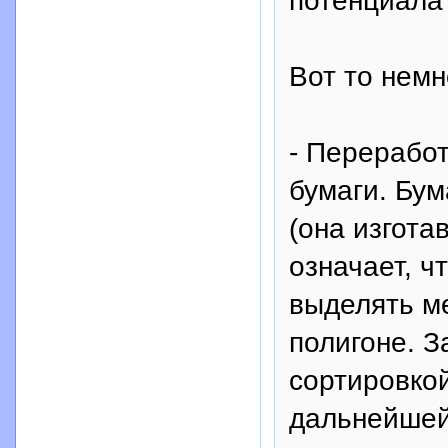
потенциала 
Вот то немн
- Переработ
бумаги. Бум
(она изгота
означает, ч
выделять м
полигоне. З
сортировко
дальнейшей