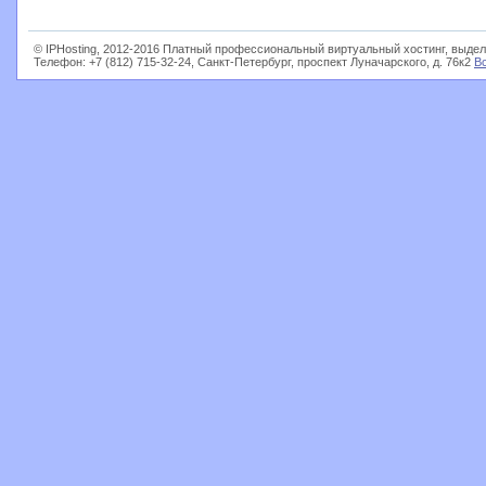
© IPHosting, 2012-2016 Платный профессиональный виртуальный хостинг, выдел
Телефон: +7 (812) 715-32-24, Санкт-Петербург, проспект Луначарского, д. 76к2
В