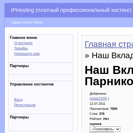
IPHosting (платный профессиональный хостинг)
Здравствуйте,
Гость
Главное меню
Главная стр
О хостинге
Тарифы
» Наш Вкла
Напишите нам
Партнеры
Наш Вкл
Парнико
Управление хостингом
Добавлено:
natali2306
|
Вход
12.07.2011
Регистрация
Просмотров:
7000
Слов:
376
Партнеры
Рейтинг:
Нет
оценки