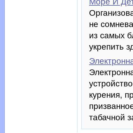
Море И Дет
Организова
не сомнева
из самых б
укрепить з
Электронна
Электронн
устройств
курения, п
призванное
табачной з