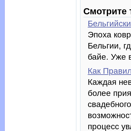
Смотрите 
Бельгийски
Эпоха ковр
Бельгии, г
байе. Уже 
Как Прави
Каждая нев
более прия
свадебного
возможност
процесс у