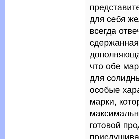
представит
для себя ж
всегда отве
сдержанная
дополняюща
что обе мар
для солидны
особые хара
марки, кот
максимальн
готовой про
прислушиват