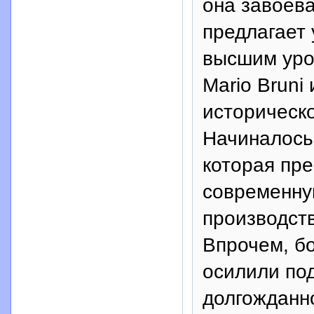
она завоева
предлагает 
высшим уро
Mario Bruni
историческо
Начиналось
которая пр
современну
производств
Впрочем, б
осилили под
долгожданн