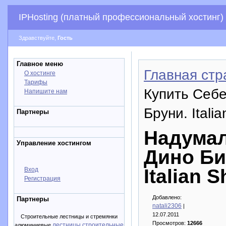
IPHosting (платный профессиональный хостинг)
Здравствуйте,
Гость
Главное меню
Главная стр
О хостинге
Тарифы
Купить Себ
Напишите нам
Бруни. Ital
Партнеры
Надумал
Управление хостингом
Дино Би
Italian 
Вход
Регистрация
Добавлено:
Партнеры
natali2306
|
12.07.2011
Строительные лестницы и стремянки
Просмотров:
12666
лестницы строительные
алюминиевые