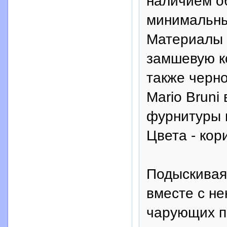
наличием о
минимальны
Материалы 
замшевую ко
также черно
Mario Bruni
фурнитуры 
Цвета - кор
Подыскивая 
вместе с н
чарующих п