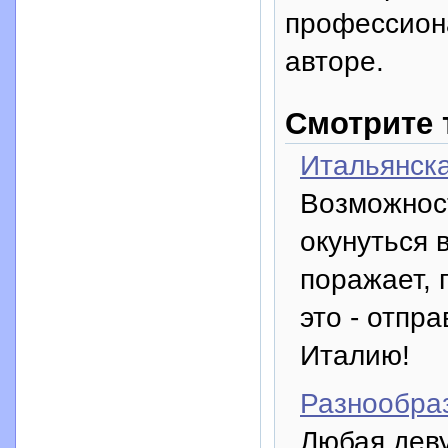
профессион
авторе.
Смотрите 
Итальянска
Возможнос
окунуться в
поражает, 
это - отпр
Италию!
Разнообра
Любая деву