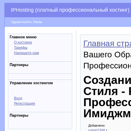
IPHosting (платный профессиональный хостинг)
Здравствуйте,
Гость
Главное меню
Главная стр
О хостинге
Тарифы
Вашего Обра
Напишите нам
Профессион
Партнеры
Создани
Управление хостингом
Стиля -
Профес
Вход
Регистрация
Имиджм
Партнеры
Добавлено:
natali2306
|