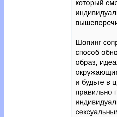
который см
индивидуал
вышеперечи
Шопинг соп
способ обн
образ, идеа
окружающим
и будьте в 
правильно 
индивидуал
сексуальным