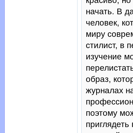
красиво, но
начать. В д
человек, ко
миру совре
стилист, в 
изучение мо
перелистат
образ, кото
журналах н
профессион
поэтому мо
приглядеть