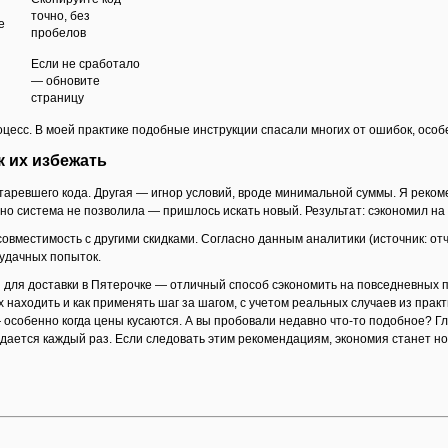
точно, без
е
пробелов
Если не сработало
— обновите
страницу
цесс. В моей практике подобные инструкции спасали многих от ошибок, особ
к их избежать
таревшего кода. Другая — игнор условий, вроде минимальной суммы. Я рекоме
 но система не позволила — пришлось искать новый. Результат: сэкономил на
овместимость с другими скидками. Согласно данным аналитики (источник: отч
удачных попыток.
 для доставки в Пятерочке — отличный способ сэкономить на повседневных по
х находить и как применять шаг за шагом, с учетом реальных случаев из практ
особенно когда цены кусаются. А вы пробовали недавно что-то подобное? Глав
дается каждый раз. Если следовать этим рекомендациям, экономия станет но