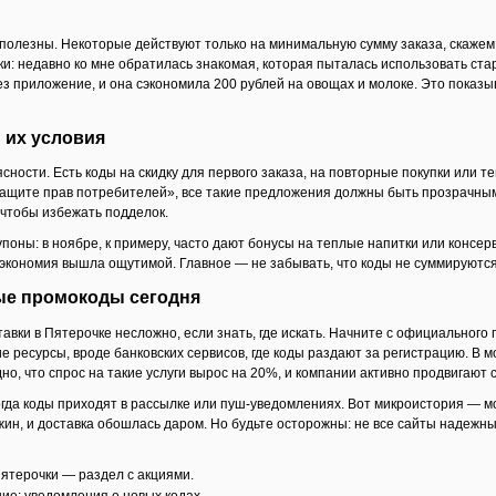
 полезны. Некоторые действуют только на минимальную сумму заказа, скажем,
ки: недавно ко мне обратилась знакомая, которая пыталась использовать ста
з приложение, и она сэкономила 200 рублей на овощах и молоке. Это показыв
 их условия
сности. Есть коды на скидку для первого заказа, на повторные покупки или 
ащите прав потребителей», все такие предложения должны быть прозрачными
чтобы избежать подделок.
поны: в ноябре, к примеру, часто дают бонусы на теплые напитки или консерв
 экономия вышла ощутимой. Главное — не забывать, что коды не суммируются 
ые промокоды сегодня
авки в Пятерочке несложно, если знать, где искать. Начните с официальног
 ресурсы, вроде банковских сервисов, где коды раздают за регистрацию. В мо
дно, что спрос на такие услуги вырос на 20%, и компании активно продвигают с
ногда коды приходят в рассылке или пуш-уведомлениях. Вот микроистория — мо
жин, и доставка обошлась даром. Но будьте осторожны: не все сайты надежны
ятерочки — раздел с акциями.
е: уведомления о новых кодах.