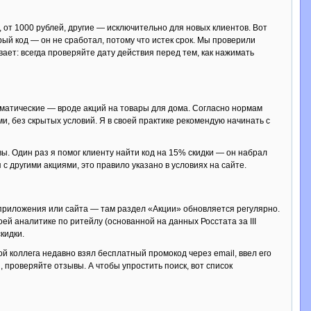
 от 1000 рублей, другие — исключительно для новых клиентов. Вот
рый код — он не сработал, потому что истек срок. Мы проверили
ает: всегда проверяйте дату действия перед тем, как нажимать
тематические — вроде акций на товары для дома. Согласно нормам
, без скрытых условий. Я в своей практике рекомендую начинать с
ы. Один раз я помог клиенту найти код на 15% скидки — он набрал
с другими акциями, это правило указано в условиях на сайте.
о приложения или сайта — там раздел «Акции» обновляется регулярно.
ей аналитике по ритейлу (основанной на данных Росстата за III
кидки.
й коллега недавно взял бесплатный промокод через email, ввел его
, проверяйте отзывы. А чтобы упростить поиск, вот список