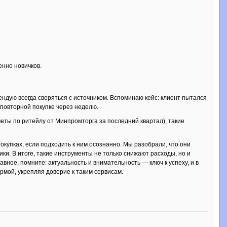
енно новичков.
ндую всегда сверяться с источником. Вспоминаю кейс: клиент пытался
 повторной покупке через неделю.
еты по ритейлу от Минпромторга за последний квартал), такие
купках, если подходить к ним осознанно. Мы разобрали, что они
ики. В итоге, такие инструменты не только снижают расходы, но и
ное, помните: актуальность и внимательность — ключ к успеху, и в
рмой, укрепляя доверие к таким сервисам.