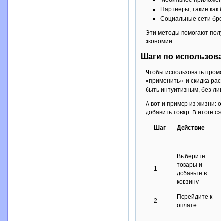
Партнеры, такие как 
Социальные сети бре
Эти методы помогают получ
экономии.
Шаги по использов
Чтобы использовать промо
«применить», и скидка ра
быть интуитивным, без ли
А вот и пример из жизни:
добавить товар. В итоге с
Шаг
Действие
Выберите
товары и
1
добавьте в
корзину
Перейдите к
2
оплате