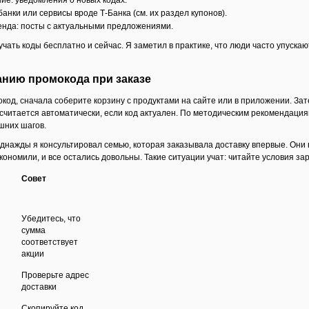
банки или сервисы вроде Т-Банка (см. их раздел купонов).
нда: посты с актуальными предложениями.
ать коды бесплатно и сейчас. Я заметил в практике, что люди часто упускаю
анию промокода при заказе
код, сначала соберите корзину с продуктами на сайте или в приложении. За
ссчитается автоматически, если код актуален. По методическим рекомендаци
шних шагов.
 однажды я консультировал семью, которая заказывала доставку впервые. Они
экономили, и все остались довольны. Такие ситуации учат: читайте условия за
Совет
Убедитесь, что
сумма
соответствует
акции
Проверьте адрес
доставки
Скопируйте код