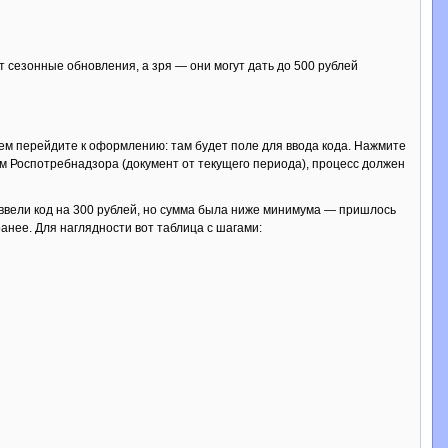
т сезонные обновления, а зря — они могут дать до 500 рублей
тем перейдите к оформлению: там будет поле для ввода кода. Нажмите
ям Роспотребнадзора (документ от текущего периода), процесс должен
 ввели код на 300 рублей, но сумма была ниже минимума — пришлось
ранее. Для наглядности вот таблица с шагами: