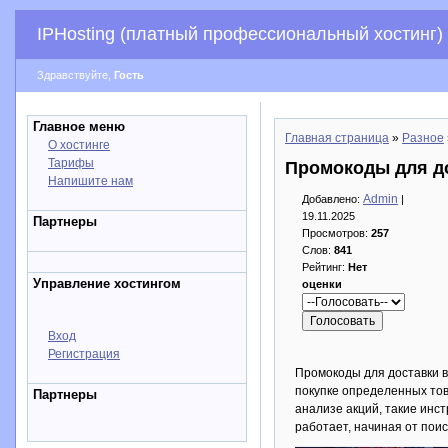
IPHosting (платный профессиональный хостинг)
Здравствуйте,
Гость
Главное меню
Главная страница
»
Разное
О хостинге
Тарифы
Промокоды для до
Напишите нам
Admin
Добавлено:
|
19.11.2025
Партнеры
Просмотров:
257
Слов:
841
Рейтинг:
Нет
Управление хостингом
оценки
Вход
Регистрация
Промокоды для доставки в
покупке определенных тов
Партнеры
анализе акций, такие инс
работает, начиная от поис