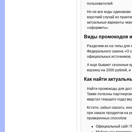
пользователей.
Но не все коды одинаково
короткий случай из практи
актуальные варианты чере
«оформить».
Виды промокодов и
Разделим их на типы для я
Федерального закона «О з
официальных источников, 
А еще бывают сезонные ку
корзину на 2000 рублей, и
Как найти актуальн
Найти промокоды для дост
Также полезны партнерские
квартал текущего года) ви
Кстати, забыл сказать: и
при заказе продуктов на у
проверенных способов:
Официальный сайт П
Мобильное приложени