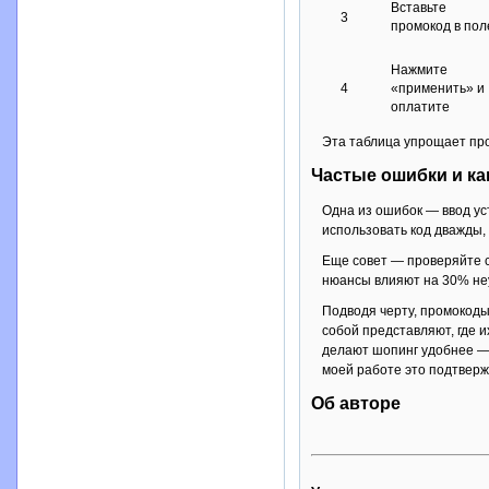
Вставьте
3
промокод в пол
Нажмите
4
«применить» и
оплатите
Эта таблица упрощает про
Частые ошибки и ка
Одна из ошибок — ввод ус
использовать код дважды,
Еще совет — проверяйте с
нюансы влияют на 30% не
Подводя черту, промокоды
собой представляют, где и
делают шопинг удобнее — 
моей работе это подтверж
Об авторе