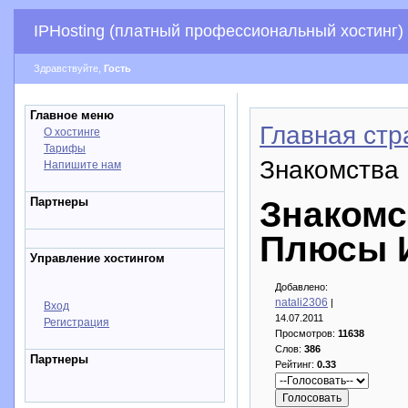
IPHosting (платный профессиональный хостинг)
Здравствуйте,
Гость
Главное меню
Главная стр
О хостинге
Тарифы
Знакомства
Напишите нам
Партнеры
Знакомс
Плюсы 
Управление хостингом
Добавлено:
natali2306
|
Вход
14.07.2011
Регистрация
Просмотров:
11638
Слов:
386
Партнеры
Рейтинг:
0.33