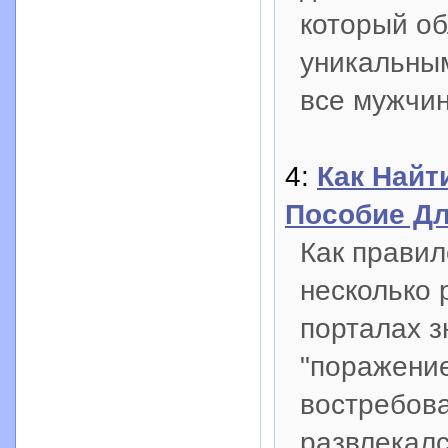
который об
уникальным
все мужчи
4:
Как Найт
Пособие Д
Как правил
несколько 
порталах з
"поражение
востребова
развлекалс