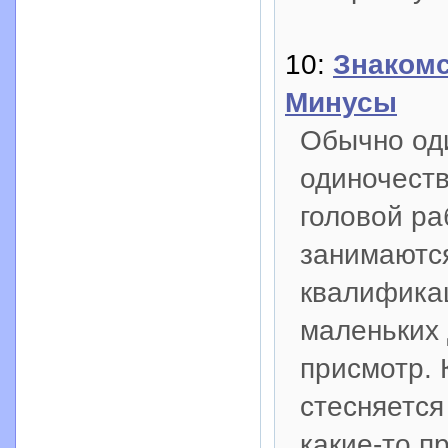
10:
Знакомс
Минусы
Обычно од
одиночеств
головой ра
занимаютс
квалификац
маленьких 
присмотр. 
стесняется
какие-то п