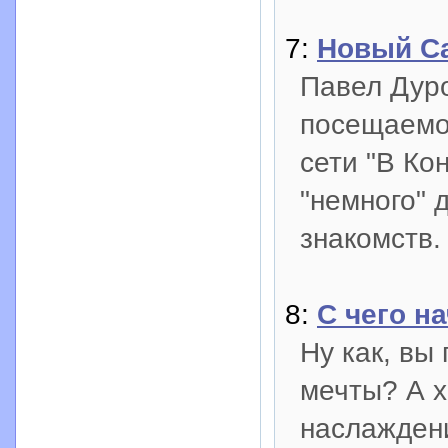
7:
Новый Са
Павел Дуро
посещаемо
сети "В Ко
"немного" 
знакомств. 
8:
С чего н
Ну как, вы
мечты? А х
наслаждени