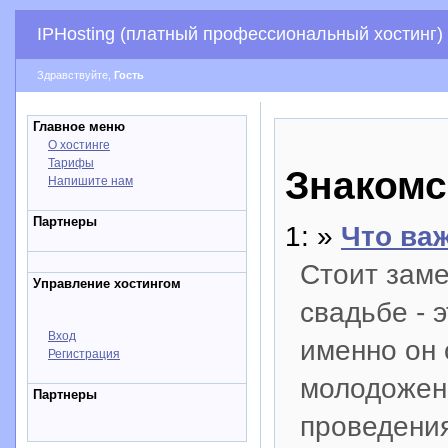
IPHosting (платный профессиональный хостинг)
Здравствуйте,
Гость
Главное меню
О хостинге
Тарифы
Знакомс
Напишите нам
Партнеры
1: »
Что ва
Стоит заме
Управление хостингом
свадьбе - 
Вход
именно он 
Регистрация
молодожена
Партнеры
проведени