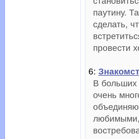
становитьс
паутину. Та
сделать, ч
встретитьс
провести х
6:
Знакомст
В больших 
очень мног
объединяю
любимыми,
востребова