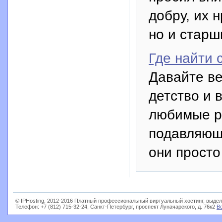
добру, их 
но и старш
Где найти
Давайте ве
детство и 
любимые ра
подавляюще
они прост
© IPHosting, 2012-2016 Платный профессиональный виртуальный хостинг, выдел
Телефон: +7 (812) 715-32-24, Санкт-Петербург, проспект Луначарского, д. 76к2
В