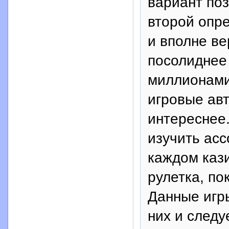
вариант поз
второй опре
и вполне ве
посолиднее 
миллионами 
игровые ав
интереснее.
изучить асс
каждом кази
рулетка, по
Данные игры
них и следу