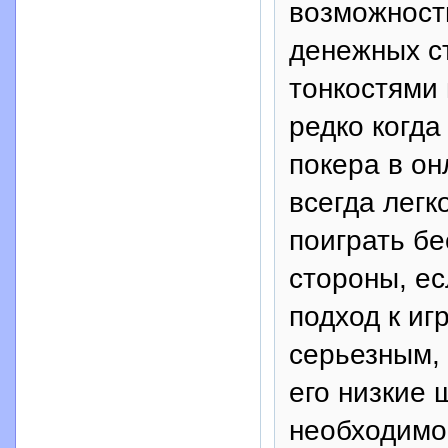
возможност
денежных ст
тонкостями 
редко когда
покера в он
всегда легк
поиграть бе
стороны, ес
подход к иг
серьезным, 
его низкие 
необходимо 