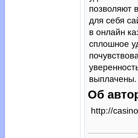
позволяют 
для себя са
в онлайн ка
сплошное у
почувствова
уверенность
выплачены.
Об авто
http://casino