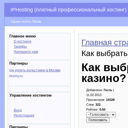
IPHosting (платный профессиональный хостинг)
Здравствуйте,
Гость
Главное меню
Главная стр
О хостинге
Тарифы
Как выбрать
Напишите нам
Партнеры
Как выб
где купить рольставни в Москве
казино?
bramy.ru
Добавлено:
Гость
|
Управление хостингом
11.02.2013
Просмотров:
10328
Слов:
322
Рейтинг:
0.50
Вход
Регистрация
Партнеры