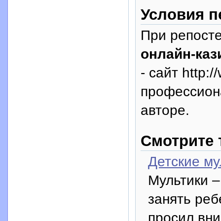
Условия п
При репосте
онлайн-каз
- сайт http:
профессион
авторе.
Смотрите 
Детские м
Мультики –
занять реб
просил вни