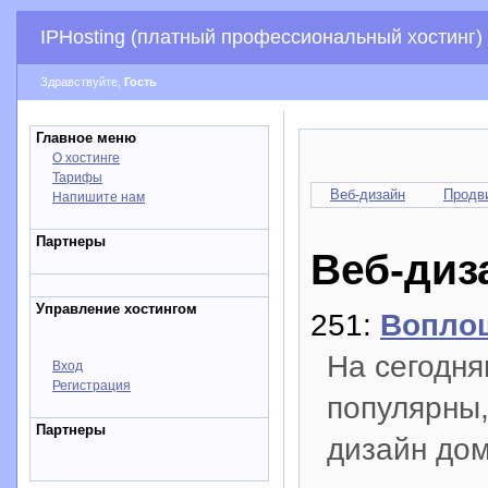
IPHosting (платный профессиональный хостинг)
Здравствуйте,
Гость
Главное меню
О хостинге
Тарифы
Веб-дизайн
Продв
Напишите нам
Партнеры
Веб-диз
Управление хостингом
251:
Воплощ
На сегодня
Вход
Регистрация
популярны,
Партнеры
дизайн дом