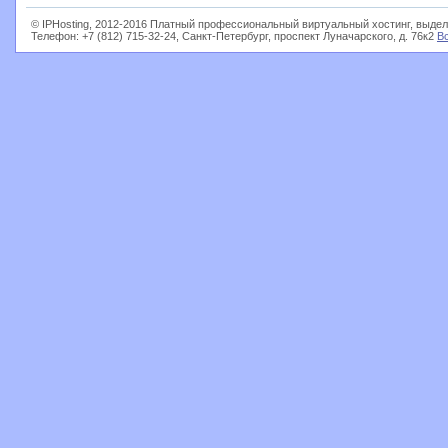
© IPHosting, 2012-2016 Платный профессиональный виртуальный хостинг, выдел
Телефон: +7 (812) 715-32-24, Санкт-Петербург, проспект Луначарского, д. 76к2
В