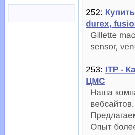
252:
Купить 
durex, fusi
Gillette ma
sensor, ven
253:
ITP - 
ЦМС
Наша комп
вебсайтов.
Предлагаем
Опыт более