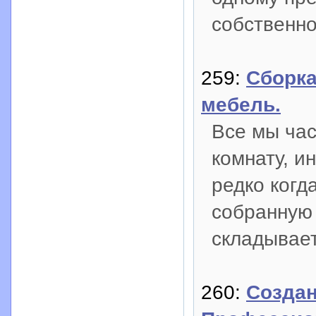
собственн
259:
Сборка
мебель.
Все мы час
комнату, и
редко когд
собранную 
складывает
260:
Создан