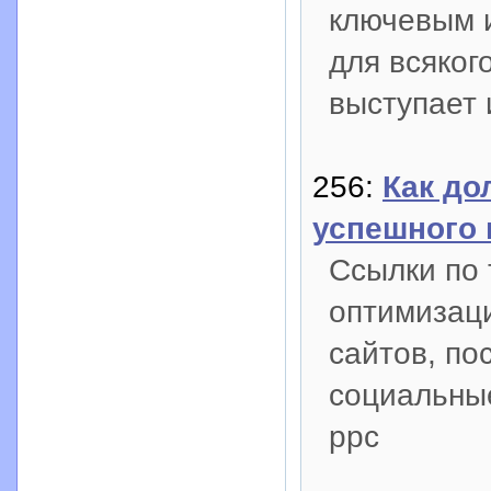
ключевым 
для всяког
выступает 
256:
Как до
успешного
Ссылки по 
оптимизаци
сайтов, по
социальные 
ppc