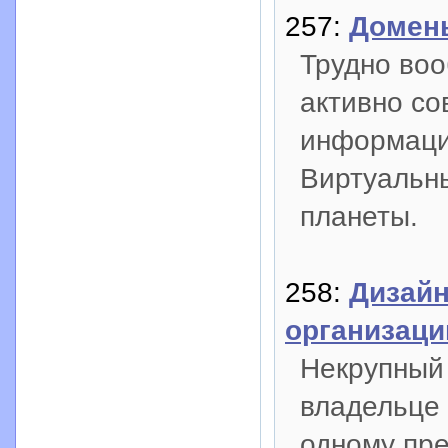
257:
Домены
Трудно воо
активно с
информаци
Виртуальн
планеты.
258:
Дизайн
организаци
Некрупный 
владельце 
одному пре