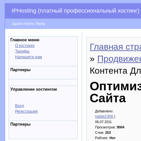
IPHosting (платный профессиональный хостинг)
Здравствуйте,
Гость
Главное меню
Главная стр
О хостинге
Тарифы
»
Продвижен
Напишите нам
Контента Д
Партнеры
Оптимиз
Управление хостингом
Сайта
Вход
Регистрация
Добавлено:
natali2306
|
06.07.2011
Партнеры
Просмотров:
9004
Слов:
253
Рейтинг:
Нет