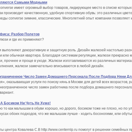
Являются Самыми Модными
onverse имеет огромный выбор товаров, лидирующее место в списке которых
как производит качественную, удобную спортивную обувь: это различных цве
кеды converse зимние, классические. Многолетний опыт компании позволяет и
фиса: Разбор Полетов
алюзи и где их применяют?
зи выполняют декоративную и защитную роль. Дизайн жалюзей настолько раз
ом или обычная квартира. Благодаря системам регуляции, жалюзи прекрасно
и, прочнее и проще в уходе. Жалюзи изготавливаются из различных материал
олнения, жалюзи замечательно вписываются в любой дизайн.
ограниченное Число Замен Домашнего Персонала После Подбора Няни Дл
я», оказывающая услуги по поиску нянь в Москве для детей всех возрастов,
неограниченное число замен работника после подбора домашнего персонала
вариант.
А Босиком Ни Чуть Не Хуже!
о то как малышам в обуви хорошо, но дорого, босиком тоже не плохо, но по у
нусах обоих подходов, что же малышам лучше - ходить босоногими, или обуты
 центра Ковалева С.В http://www.centernlp.ru помогут в решении семейных п