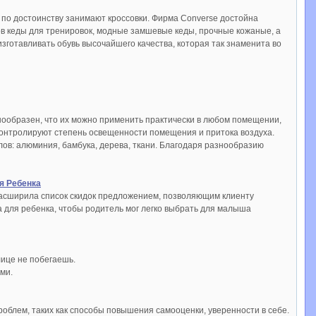
 по достоинству занимают кроссовки. Фирма Converse достойна
тов кеды для тренировок, модные замшевые кеды, прочные кожаные, а
зготавливать обувь высочайшего качества, которая так знаменита во
нообразен, что их можно применить практически в любом помещении,
 контролируют степень освещенности помещения и притока воздуха.
ов: алюминия, бамбука, дерева, ткани. Благодаря разнообразию
я Ребенка
 расширила список скидок предложением, позволяющим клиенту
 для ребенка, чтобы родитель мог легко выбрать для малыша
лице не побегаешь.
ми.
роблем, таких как способы повышения самооценки, уверенности в себе.