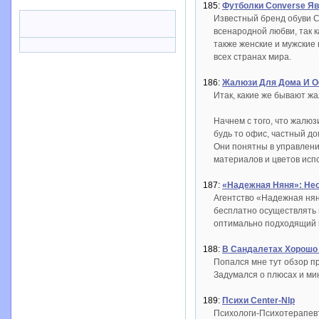
185:
Футболки Converse 
Известный бренд обуви C
всенародной любви, так 
также женские и мужские 
всех странах мира.
186:
Жалюзи Для Дома И О
Итак, какие же бывают ж
Начнем с того, что жалю
будь то офис, частный д
Они понятны в управлени
материалов и цветов исп
187:
«Надежная Няня»: Не
Агентство «Надежная нян
бесплатно осуществлять 
оптимально подходящий 
188:
В Сандалетах Хорошо 
Попался мне тут обзор пр
Задумался о плюсах и ми
189:
Психи Center-Nlp
Психологи-Психотерапевты