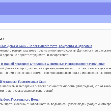
ье
ые Дома И Бани - Залог Вашего Уюта, Комфорта И Здоровья
ительного материала, имеет очень много преимуществ. Данная статья расскаж
о дерева не перестает удивлять и завораживать.
к В Вашей Квартире: Отопление С Помощью Инфракрасного Излучения
ло? Данный вопрос, как это ни странно, очень часто стоит на повестке дня 
едство обогрева в наше время - это инфракрасные полы и инфракрасные пот
й Установки Пластиковых Окон
циалисты и эксперты в области оконных технологий утверждают, что от качес
ики пластиковых оконных конструкций.
Выбора Постельного Белья
ыбирать с особой тщательностью, ведь на сон у всех людей уходит много вре