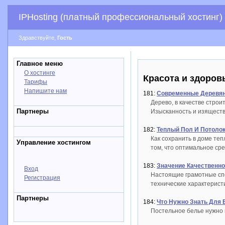
IPHosting (платный профессиональный хостинг)
Здравствуйте,
Гость
Главное меню
О хостинге
Красота и здоров
Тарифы
Напишите нам
181:
Современные Деревянн
Дерево, в качестве стро
Партнеры
Изысканность и изяществ
182:
Теплый Пол И Потоло
Как сохранить в доме теп
Управление хостингом
том, что оптимальное ср
183:
Значение Качественно
Вход
Настоящие грамотные спе
Регистрация
технические характерист
Партнеры
184:
Что Нужно Знать Для 
Постельное белье нужно в