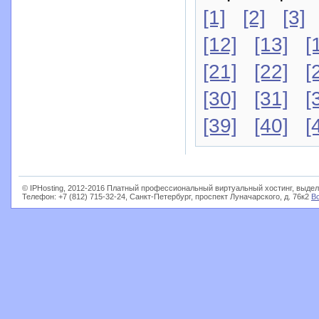
[1]
[2]
[3]
[12]
[13]
[
[21]
[22]
[
[30]
[31]
[
[39]
[40]
[
© IPHosting, 2012-2016 Платный профессиональный виртуальный хостинг, выдел
Телефон: +7 (812) 715-32-24, Санкт-Петербург, проспект Луначарского, д. 76к2
В