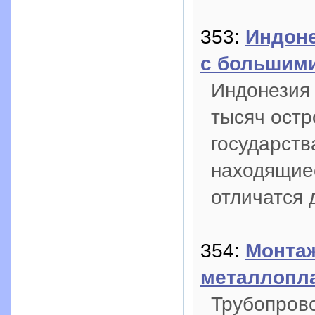
353:
Индоне
с большим
Индонезия 
тысяч остр
государств
находящиес
отличатся д
354:
Монта
металлопла
Трубопров