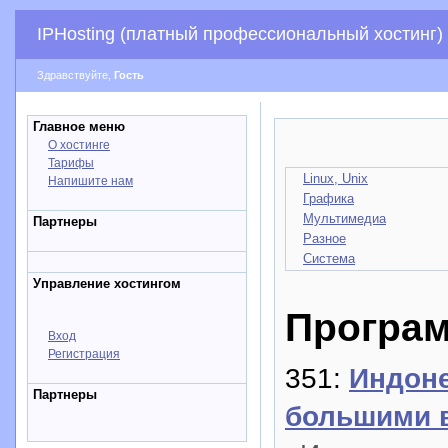
IPHosting (платный профессиональный хостинг)
Здравствуйте,
Гость
Главное меню
О хостинге
Тарифы
Linux, Unix
Напишите нам
Графика
Мультимедиа
Партнеры
Разное
Система
Управление хостингом
Програ
Вход
Регистрация
351:
Индоне
Партнеры
большими 