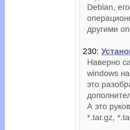
Debian, ег
операцион
другими о
230:
Установ
Наверно са
windows на
это разобр
дополните
А это руко
*.tar.gz, *