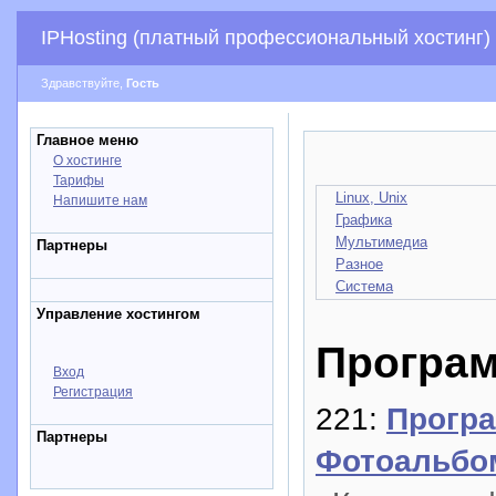
IPHosting (платный профессиональный хостинг)
Здравствуйте,
Гость
Главное меню
О хостинге
Тарифы
Linux, Unix
Напишите нам
Графика
Мультимедиа
Партнеры
Разное
Система
Управление хостингом
Програ
Вход
Регистрация
221:
Програ
Партнеры
Фотоальбо