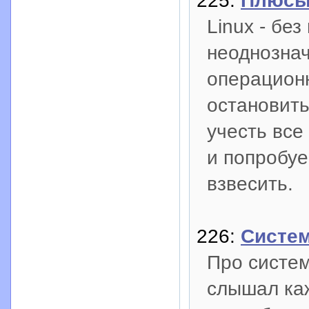
225:
Плюсы
Linux - бе
неоднозна
операционн
остановить
учесть все
и попробуе
взвесить.
226:
Систем
Про систем
слышал каж