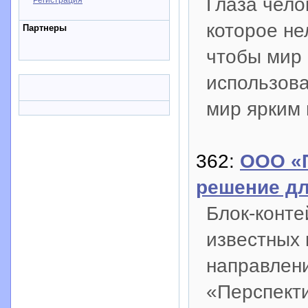
Глаза чел
Регистрация
которое не
Партнеры
чтобы мир
использова
мир ярким 
362:
ООО «П
решение д
Блок-конте
известных 
направлен
«Перспекти