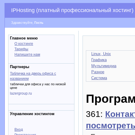
IPHosting (платный профессиональный хостинг)
Здравствуйте,
Гость
Главное меню
О хостинге
Тарифы
Linux, Unix
Напишите нам
Графика
Мультимедиа
Партнеры
Разное
Табличка на дверь офиса с
Система
названием
таблички для офиса у нас по низкой
цене
lazergroup.ru
Програ
361:
Контак
Управление хостингом
посмотреть
Вход