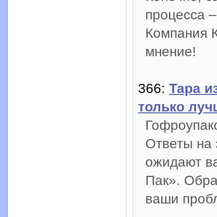
процесса –
Компания К
мнение!
366:
Тара и
только луч
Гофроупако
Ответы на 
ожидают ва
Пак». Обр
ваши пробл