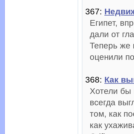
367:
Недвиж
Египет, вп
дали от гл
Теперь же
оценили по
368:
Как вы
Хотели бы
всегда выг
том, как п
как ухажив