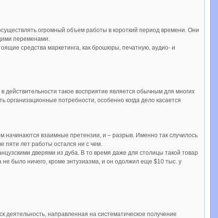
осуществлять огромный объем работы в короткий период времени. Они
ящими переменами.
стоящие средства маркетинга, как брошюры, печатную, аудио- и
, в действительности такое восприятие является обычным для многих
ть организационные потребности, особенно когда дело касается
том начинаются взаимные претензии, и – разрыв. Именно так случилось
е пяти лет работы остался ни с чем.
анцузскими дверями из дуба. В то время даже для столицы такой товар
 не было ничего, кроме энтузиазма, и он одолжил еще $10 тыс. у
к деятельность, направленная на систематическое получение