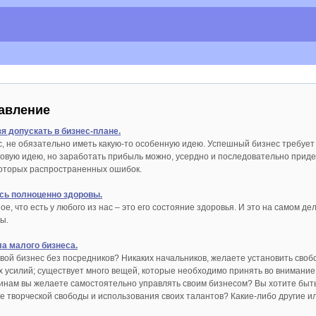
авление
я допускать в бизнес-плане.
с, не обязательно иметь какую-то особенную идею. Успешный бизнес требует 
новую идею, но заработать прибыль можно, усердно и последовательно прид
которых распространенных ошибок.
есь полноценно здоровы.
ое, что есть у любого из нас – это его состояние здоровья. И это на самом д
ы.
а малого бизнеса.
свой бизнес без посредников? Никаких начальников, желаете установить своб
ых усилий; существует много вещей, которые необходимо принять во внимание
чинам вы желаете самостоятельно управлять своим бизнесом? Вы хотите б
е творческой свободы и использования своих талантов? Какие-либо другие ил