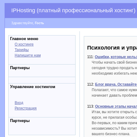
IPHosting (платный профессиональный хостинг)
Здравствуйте,
Гость
Главное меню
О хостинге
Психология и упр
Тарифы
Напишите нам
111:
Ошибки, которые нельз
Чтобы начать свой бизне
Партнеры
сегодня трудно продать 
необходимо избегать не
112:
Блог врача. Оставайт
Управление хостингом
Полагают, что самое нужн
начинает давать проблем
Вход
113:
Основные этапы начал
Регистрация
Итак, вы хотите открыть 
курсе, не прилагая особ
Партнеры
Во-первых, по каким при
независимость? Вы хотит
вашего бизнес-плана.