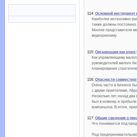
114:
Основной инструмент 
Наиболее интенсивно раб
также должны постоянно 
Многие представители мел
видеорекламу.
115:
Организация как ключ 
Как управляющему малого
руководителей малого би
планирования стратегич
116:
Опасности совместног
Очень часто в бизнесе бы
с двумя приятелями, Айра
Несколько лет назад два 
был в новинку, и прибыли
компаньона. В итоге, при
117:
Общие сведения о пре
Что понимается под пре
Под предпринимательской