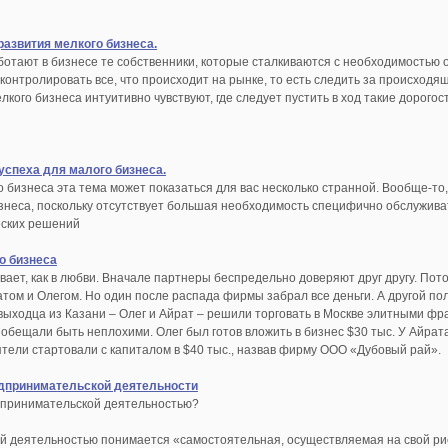
развития мелкого бизнеса.
отают в бизнесе те собственники, которые сталкиваются с необходимостью 
контролировать все, что происходит на рынке, то есть следить за происход
кого бизнеса интуитивно чувствуют, где следует пустить в ход такие дорого
успеха для малого бизнеса.
 бизнеса эта тема может показаться для вас несколько странной. Вообще-то
знеса, поскольку отсутствует большая необходимость специфично обслужива
еских решений
о бизнеса
вает, как в любви. Вначале партнеры беспредельно доверяют друг другу. По
том и Олегом. Но один после распада фирмы забрал все деньги. А другой пол
выходца из Казани – Олег и Айрат – решили торговать в Москве элитными фр
 обещали быть неплохими. Олег был готов вложить в бизнес $30 тыс. У Айрата
ятели стартовали с капиталом в $40 тыс., назвав фирму ООО «Дубовый рай».
дпринимательской деятельности
дпринимательской деятельностью?
 деятельностью понимается «самостоятельная, осуществляемая на свой рис