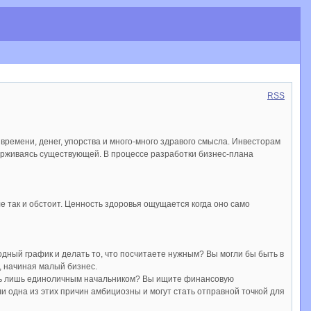
RSS
времени, денег, упорства и много-много здравого смысла. Инвесторам
ерживаясь существующей. В процессе разработки бизнес-плана
еле так и обстоит. Ценность здоровья ощущается когда оно само
одный график и делать то, что посчитаете нужным? Вы могли бы быть в
, начиная малый бизнес.
ыть лишь единоличным начальником? Вы ищите финансовую
и одна из этих причин амбициозны и могут стать отправной точкой для