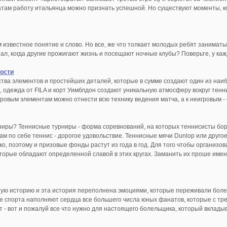
ам работу итальянца можно признать успешной. Но существуют моменты, кот
м известное понятие и слово. Но все, же что толкает молодых ребят занимат
ал, когда другие прожигают жизнь и посещают ночные клубы? Поверьте, у кажд
ности
ства элементов и простейших деталей, которые в сумме создают один из наи
n, одежда от FILA и корт Уимблдон создают уникальную атмосферу вокруг тен
гровым элементам можно отнести всю технику ведения матча, а к неигровым -
ниры? Теннисные турниры - форма соревнований, на которых теннисисты боря
ам по себе теннис - дорогое удовольствие. Теннисные мячи Dunlop или друго
ко, поэтому и призовые фонды растут из года в год. Для того чтобы организ
 которые обладают определенной славой в этих кругах. Заманить их проше им
ую историю и эта история переполнена эмоциями, которые переживали боле
де спорта наполняют сердца все большего числа юных фанатов, которые с тре
от - вот и пожалуй все что нужно для настоящего болельщика, который вкладыв