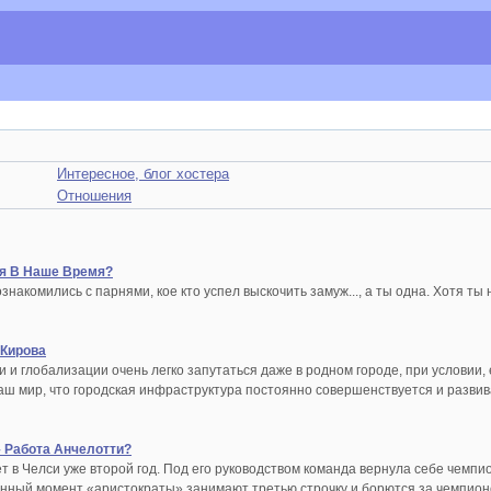
Интересное, блог хостера
Отношения
ня В Наше Время?
ознакомились с парнями, кое кто успел выскочить замуж..., а ты одна. Хотя т
 Кирова
 и глобализации очень легко запутаться даже в родном городе, при условии,
наш мир, что городская инфраструктура постоянно совершенствуется и развив
 Работа Анчелотти?
 в Челси уже второй год. Под его руководством команда вернула себе чемпи
анный момент «аристократы» занимают третью строчку и борются за чемпион