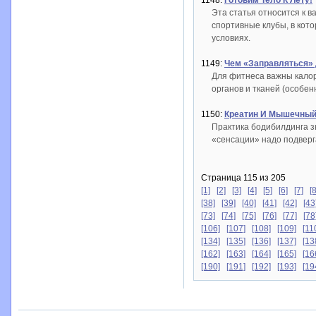
1148:
Готовим Тело К Лету!
Эта статья относится к в
спортивные клубы, в кот
условиях.
1149:
Чем «Заправляться» 
Для фитнеса важны калори
органов и тканей (особе
1150:
Креатин И Мышечный
Практика бодибилдинга з
«сенсации» надо подверг
Страница 115 из 205
[1]
[2]
[3]
[4]
[5]
[6]
[7]
[8
[38]
[39]
[40]
[41]
[42]
[43
[73]
[74]
[75]
[76]
[77]
[78
[106]
[107]
[108]
[109]
[11
[134]
[135]
[136]
[137]
[13
[162]
[163]
[164]
[165]
[16
[190]
[191]
[192]
[193]
[19