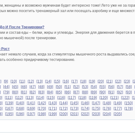
ам, женщины и возможно мужчинам будет интересно тоже! Лето уже не за гора
орых можно посетить тренажерный зал или посещать аэробику и еще множест
До И После Тренировки?
и и состав еды – белки, жиры и углеводы. Энергия для движения берется в 
нно мышечной) после тренировки.
 Рост
нает немало случаев, когда за стимуляторы мышечного роста выдавались сое
ать особенно придирчивому тестированию.
]
[9]
[10]
[11]
[12]
[13]
[14]
[15]
[16]
[17]
[18]
[19]
[20]
[21]
[22]
[23]
[
]
[44]
[45]
[46]
[47]
[48]
[49]
[50]
[51]
[52]
[53]
[54]
[55]
[56]
[57]
[58]
]
[79]
[80]
[81]
[82]
[83]
[84]
[85]
[86]
[87]
[88]
[89]
[90]
[91]
[92]
[93]
0]
[111]
[112]
[113]
[114]
[115]
[116]
[117]
[118]
[119]
[120]
[121]
[122]
[
8]
[139]
[140]
[141]
[142]
[143]
[144]
[145]
[146]
[147]
[148]
[149]
[150]
6]
[167]
[168]
[169]
[170]
[171]
[172]
[173]
[174]
[175]
[176]
[177]
[178]
4]
[195]
[196]
[197]
[198]
[199]
[200]
[201]
[202]
[203]
[204]
[205]