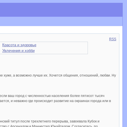
RSS
Красота и здоровье
Увлечения и хобби
ы не хуже, а возможно лучше их. Хочется общения, отношений, любви. Ну
 если ваш город с численностью населения более пятисот тысяч
ается, и неважно где происходит развитие на окраинах города или в
онский титул после трехлетнего перерыва, завоевала Кубок и
ство с Арсеналом и Манчестер Юнайтедом. Согласитесь, по