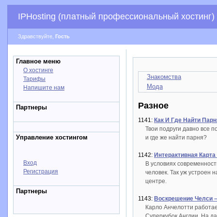
IPHosting (платный профессиональный хостинг)
Здравствуйте,
Гость
Главное меню
О хостинге
Знакомства
Тарифы
Мода
Напишите нам
Разное
Партнеры
1141:
Как И Где Найти Пар
Твои подруги давно все п
Управление хостингом
и где же найти парня?
1142:
Интерактивная Карта
Вход
В условиях современности
Регистрация
человек. Так уж устроен 
центре.
Партнеры
1143:
Воскрешение Челси –
Карло Анчелотти работает
Суперкубок Англии. На д