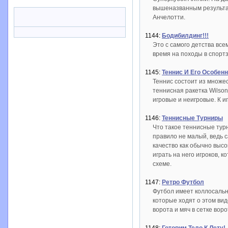
вышеназванным результат
Анчелотти.
1144:
Бодибилдинг!!!
Это с самого детства все
время на походы в спортз
1145:
Теннис И Его Особен
Теннис состоит из множе
теннисная ракетка Wilso
игровые и неигровые. К и
1146:
Теннисные Турниры
Что такое теннисные тур
правило не малый, ведь с
качество как обычно высо
играть на него игроков,
схеме.
1147:
Ретро Футбол
Футбол имеет коллосальн
которые ходят о этом ви
ворота и мяч в сетке вор