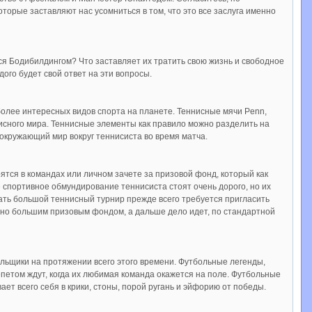
орые заставляют нас усомниться в том, что это все заслуга именно
ься Бодибилдингом? Что заставляет их тратить свою жизнь и свободное
ого будет свой ответ на эти вопросы.
более интересных видов спорта на планете. Теннисные мячи Penn,
нисного мира. Теннисные элементы как правило можно разделить на
 окружающий мир вокруг теннисиста во время матча.
тся в командах или личном зачете за призовой фонд, который как
е спортивное обмундирование теннисиста стоят очень дорого, но их
овать большой теннисный турнир прежде всего требуется пригласить
енно большим призовым фондом, а дальше дело идет, по стандартной
льщики на протяжении всего этого времени. Футбольные легенды,
петом ждут, когда их любимая команда окажется на поле. Футбольные
ает всего себя в крики, стоны, порой ругань и эйфорию от победы.