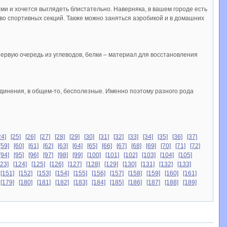
ми и хочется выглядеть блистательно. Наверняка, в вашем городе есть
во спортивных секций. Также можно заняться аэробикой и в домашних
первую очередь из углеводов, белки – материал для восстановления
динения, в общем-то, бесполезные. Именно поэтому разного рода
24]
[25]
[26]
[27]
[28]
[29]
[30]
[31]
[32]
[33]
[34]
[35]
[36]
[37]
[59]
[60]
[61]
[62]
[63]
[64]
[65]
[66]
[67]
[68]
[69]
[70]
[71]
[72]
[94]
[95]
[96]
[97]
[98]
[99]
[100]
[101]
[102]
[103]
[104]
[105]
123]
[124]
[125]
[126]
[127]
[128]
[129]
[130]
[131]
[132]
[133]
[151]
[152]
[153]
[154]
[155]
[156]
[157]
[158]
[159]
[160]
[161]
[179]
[180]
[181]
[182]
[183]
[184]
[185]
[186]
[187]
[188]
[189]