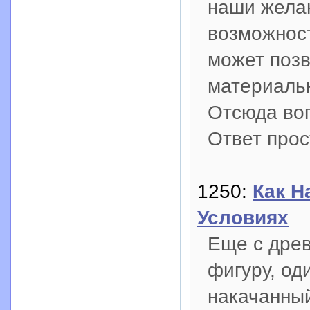
наши жела
возможност
может позв
материальн
Отсюда воп
Ответ прос
1250:
Как Н
Условиях
Еще с древ
фигуру, од
накачанны