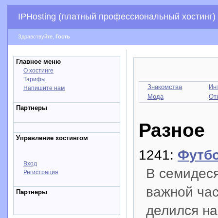
IPHosting (платный профессиональный хостинг)
Здравствуйте,
Гость
Главное меню
О хостинге
Тарифы
Знакомства
Ин
Напишите нам
Мода
От
Партнеры
Разное
Управление хостингом
1241:
Футбо
Вход
В семидеся
Регистрация
важной час
Партнеры
делился на