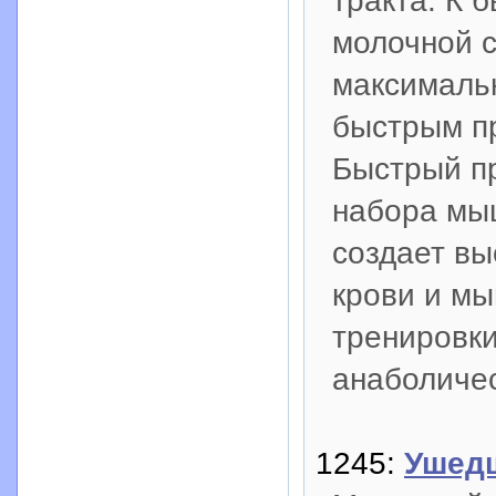
тракта. К 
молочной с
максимальн
быстрым п
Быстрый п
набора мыш
создает вы
крови и мы
тренировки
анаболичес
1245:
Ушед