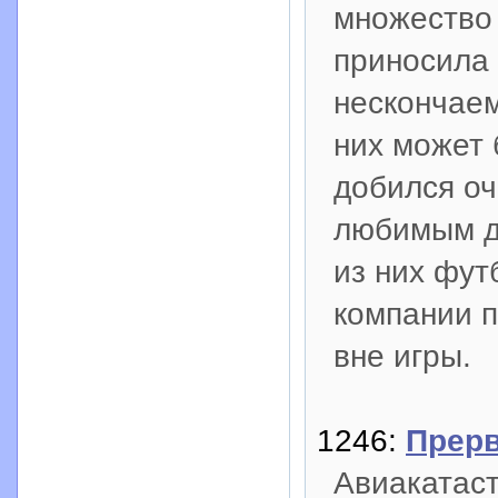
множество 
приносила 
нескончае
них может 
добился оч
любимым де
из них фут
компании п
вне игры.
1246:
Прер
Авиакатас