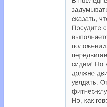
В последн
задумывать
сказать, ч
Посудите 
выполняетс
положении.
передвигае
сидим! Но 
должно дви
увядать. О
фитнес-клу
Но, как го