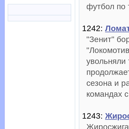
футбол по 
1242:
Ломат
"Зенит" бо
"Локомотив
увольняли 
продолжает
сезона и р
командах с
1243:
Жиро
Жиросжигат