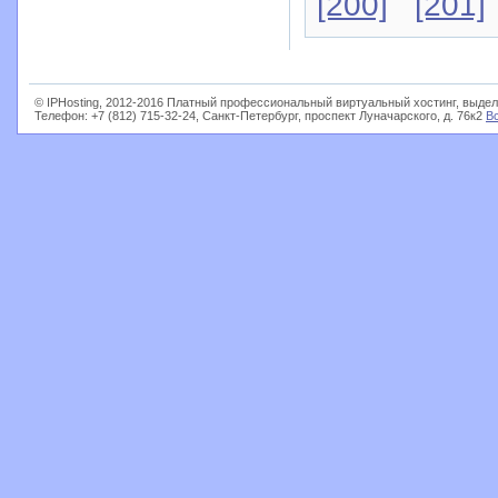
[200]
[201]
© IPHosting, 2012-2016 Платный профессиональный виртуальный хостинг, выдел
Телефон: +7 (812) 715-32-24, Санкт-Петербург, проспект Луначарского, д. 76к2
В