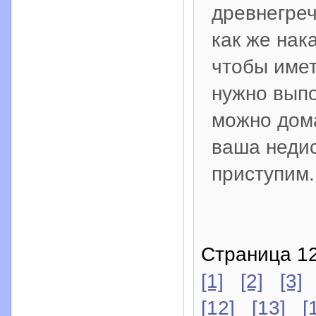
древнегреч
как же нак
чтобы имет
нужно выпо
можно дома
ваша недис
приступим.
Страница 12
[1]
[2]
[3]
[12]
[13]
[