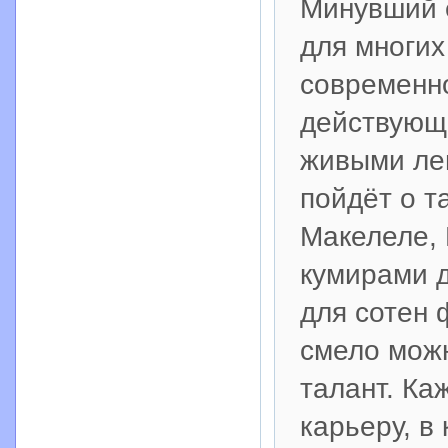
Минувший 
для многи
современно
действующ
живыми лег
пойдёт о т
Макелеле, 
кумирами 
для сотен 
смело можн
талант. К
карьеру, в