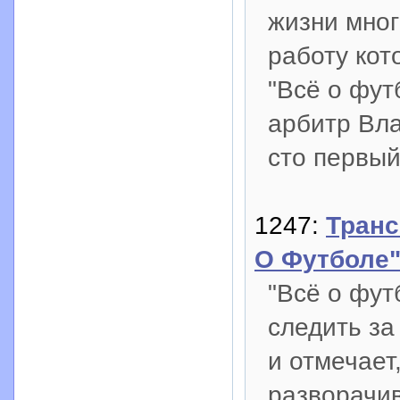
жизни мног
работу кот
"Всё о фут
арбитр Вла
сто первы
1247:
Транс
О Футболе
"Всё о фут
следить за
и отмечает
разворачи