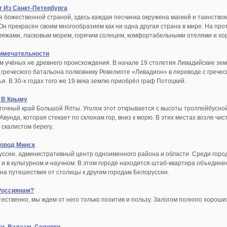
т Из Санкт-Петербурга
я божественной страной, здесь каждая песчинка окружена магией и таинством
н прекрасен своим многообразием как ни одна другая страна в мире. На про
жами, ласковым морем, горячим солнцем, комфортабельными отелями и хорош
римечательности
м учёных не древнего происхождения. В начале 19 столетия Ливадийские зем
 греческого батальона полковнику Ревелиоте «Ливадион» в переводе с гречес
я. В 30-х годах того же 19 века землю приобрёл граф Потоцкий.
 В Крыму
сточный край Большой Ялты. Уголок этот открывается с высоты троллейбусно
вунда, которая стекает по склонам гор, вниз к морю. В этих местах возле ч
 скалистом берегу.
Город Минск
уссии, административный центр одноименного района и области. Среди горо
 и в культурном и научном. В этом городе находится штаб-квартира объедин
на путешествия от столицы к другим городам Белоруссии.
Россиянам?
стественно, мы ждем от него только позитив и пользу. Залогом полного хоро