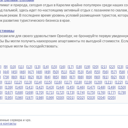
жи, Валаам, Соловки
лимат и природа, сегодня отдых в Карелии крайне популярен среди наших соо
од пальмой, здесь идет по-настоящему активный отдых с лазанием по скалам
рным рекам. В последнее время уровень условий размещения туристов, кото
к развитию туристического бизнеса в крае.
стиницы
осам или для своего удовольствия Оренбург, не бронируйте первую увиденну
обы Вы могли получить наихорошие апартаменты по выгодной стоимости. Если 
 которые могли бы посодействовать:
]
[9]
[10]
[11]
[12]
[13]
[14]
[15]
[16]
[17]
[18]
[19]
[20]
[21]
[22]
[23]
[
]
[44]
[45]
[46]
[47]
[48]
[49]
[50]
[51]
[52]
[53]
[54]
[55]
[56]
[57]
[58]
]
[79]
[80]
[81]
[82]
[83]
[84]
[85]
[86]
[87]
[88]
[89]
[90]
[91]
[92]
[93]
0]
[111]
[112]
[113]
[114]
[115]
[116]
[117]
[118]
[119]
[120]
[121]
[122]
[
8]
[139]
[140]
[141]
[142]
[143]
[144]
[145]
[146]
[147]
[148]
[149]
[150]
6]
[167]
[168]
[169]
[170]
[171]
[172]
[173]
[174]
[175]
[176]
[177]
[178]
4]
[195]
[196]
[197]
[198]
[199]
[200]
[201]
[202]
[203]
[204]
[205]
енные сервера и vps.
се контакты