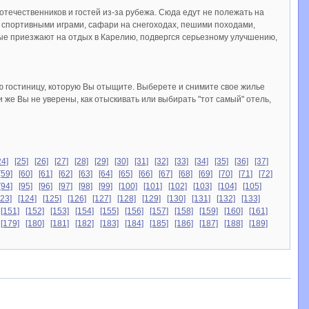
течественников и гостей из-за рубежа. Сюда едут не полежать на
, спортивными играми, сафари на снегоходах, пешими походами,
рые приезжают на отдых в Карелию, подвергся серьезному улучшению,
ю гостиницу, которую Вы отыщите. Выберете и снимите свое жилье
же Вы не уверены, как отыскивать или выбирать "тот самый" отель,
24]
[25]
[26]
[27]
[28]
[29]
[30]
[31]
[32]
[33]
[34]
[35]
[36]
[37]
[59]
[60]
[61]
[62]
[63]
[64]
[65]
[66]
[67]
[68]
[69]
[70]
[71]
[72]
[94]
[95]
[96]
[97]
[98]
[99]
[100]
[101]
[102]
[103]
[104]
[105]
123]
[124]
[125]
[126]
[127]
[128]
[129]
[130]
[131]
[132]
[133]
[151]
[152]
[153]
[154]
[155]
[156]
[157]
[158]
[159]
[160]
[161]
[179]
[180]
[181]
[182]
[183]
[184]
[185]
[186]
[187]
[188]
[189]