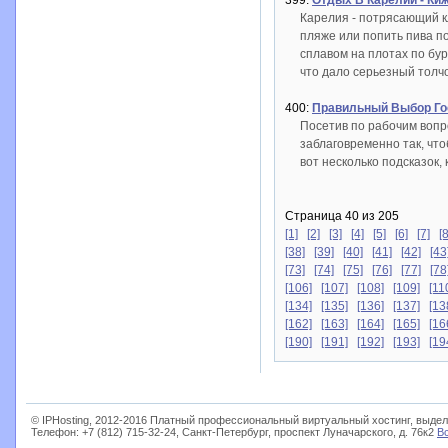
399:
Отдых В Карелии - Ки
Карелия - потрясающий к
пляже или попить пива п
сплавом на плотах по бу
что дало серьезный толчо
400:
Правильный Выбор Го
Посетив по рабочим вопр
заблаговременно так, чт
вот несколько подсказок,
Страница 40 из 205
[1]
[2]
[3]
[4]
[5]
[6]
[7]
[8
[38]
[39]
[40]
[41]
[42]
[43
[73]
[74]
[75]
[76]
[77]
[78
[106]
[107]
[108]
[109]
[11
[134]
[135]
[136]
[137]
[13
[162]
[163]
[164]
[165]
[16
[190]
[191]
[192]
[193]
[19
© IPHosting, 2012-2016 Платный профессиональный виртуальный хостинг, выдел
Телефон: +7 (812) 715-32-24, Санкт-Петербург, проспект Луначарского, д. 76к2
В