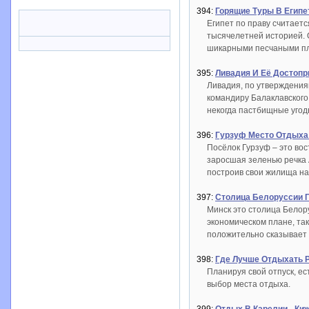
394:
Горящие Туры В Египе
Египет по праву считаетс
тысячелетней историей. О
шикарными песчаными пля
395:
Ливадия И Её Достоп
Ливадия, по утверждения
командиру Балаклавского
некогда пастбищные угодь
396:
Гурзуф Место Отдыха
Посёлок Гурзуф – это во
заросшая зеленью речка А
построив свои жилища на
397:
Столица Белоруссии 
Минск это столица Белор
экономическом плане, так
положительно сказывает 
398:
Где Лучше Отдыхать 
Планируя свой отпуск, е
выбор места отдыха.