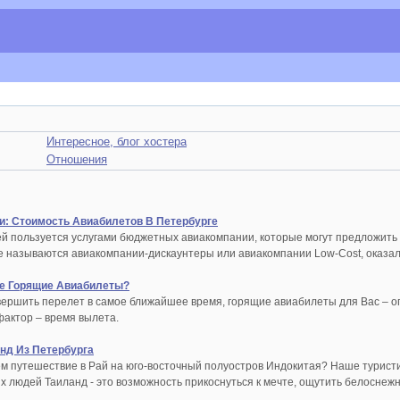
Интересное, блог хостера
Отношения
: Стоимость Авиабилетов В Петербурге
ей пользуется услугами бюджетных авиакомпании, которые могут предложит
е называются авиакомпании-дискаунтеры или авиакомпании Low-Сost, оказа
те Горящие Авиабилеты?
ершить перелет в самое ближайшее время, горящие авиабилеты для Вас – опт
актор – время вылета.
нд Из Петербурга
ем путешествие в Рай на юго-восточный полуостров Индокитая? Наше турист
х людей Таиланд - это возможность прикоснуться к мечте, ощутить белоснежны