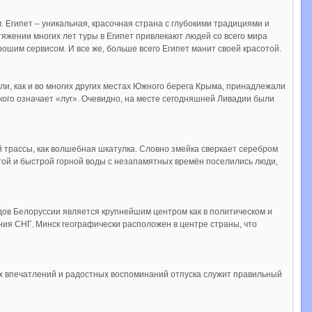
. Египет – уникальная, красочная страна с глубокими традициями и
тяжении многих лет туры в Египет привлекают людей со всего мира
им сервисом. И все же, больше всего Египет манит своей красотой.
ли, как и во многих других местах Южного берега Крыма, принадлежали
кого означает «луг». Очевидно, на месте сегодняшней Ливадии были
й трассы, как волшебная шкатулка. Словно змейка сверкает серебром
истой и быстрой горной воды с незапамятных времён поселились люди,
дов Белоруссии является крупнейшим центром как в политическом и
ения СНГ. Минск географически расположен в центре страны, что
ших впечатлений и радостных воспоминаний отпуска служит правильный