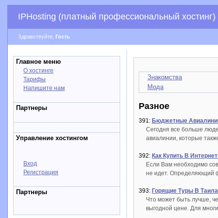
IPHosting (платный профессиональный хостинг)
Здравствуйте,
Гость
Главное меню
О хостинге
Знакомства
Тарифы
Мода
Напишите нам
Разное
Партнеры
391:
Бюджетные Авиалинии
Сегодня все больше люд
Управление хостингом
авиалинии, которые такж
392:
Как Купить В Интерне
Вход
Если Вам необходимо сов
Регистрация
не идет. Определяющий ф
393:
Горящие Туры В Таила
Партнеры
Что может быть лучше, ч
выгодной цене. Для многи