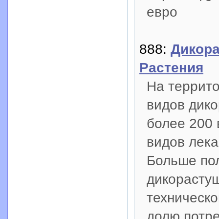
евро
888:
Дикор
Растения
На террит
видов дико
более 200 
видов лека
Больше по
дикорастущ
техническо
долю потре