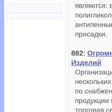
являются: 
полиглико
антипенны
присадки.
882:
Огром
Изделий
Организац
нескольких
по снабже
продукции 
торговая с