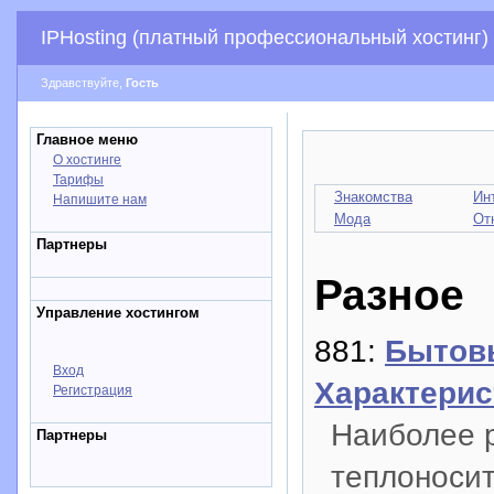
IPHosting (платный профессиональный хостинг)
Здравствуйте,
Гость
Главное меню
О хостинге
Тарифы
Знакомства
Ин
Напишите нам
Мода
От
Партнеры
Разное
Управление хостингом
881:
Бытов
Вход
Характерис
Регистрация
Наиболее 
Партнеры
теплоносит