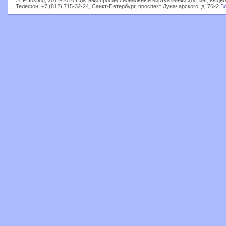
© IPHosting, 2012-2016 Платный профессиональный виртуальный хостинг, выдел
Телефон: +7 (812) 715-32-24, Санкт-Петербург, проспект Луначарского, д. 76к2
В