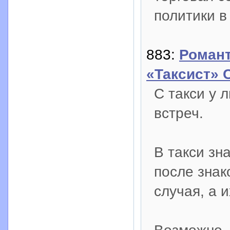
политики в
883:
Романт
«Таксист» 
С такси у 
встреч.
В такси зн
после знак
случая, а и