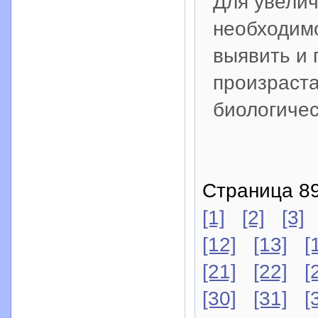
Для увелич
необходимо
выявить и 
произраста
биологичес
Страница 89
[1]
[2]
[3]
[12]
[13]
[
[21]
[22]
[
[30]
[31]
[