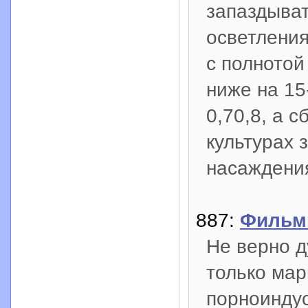
запаздыват
осветления
с полнотой
ниже на 15
0,7­0,8, а
культурах 
насаждени
887:
Фильм
Не верно д
только мар
порноинду