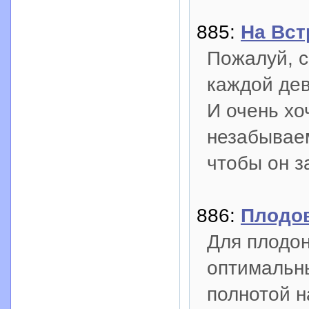
885:
На Вст
Пожалуй, 
каждой дев
И очень хо
незабывае
чтобы он з
886:
Плодо
Для плодон
оптимальн
полнотой н