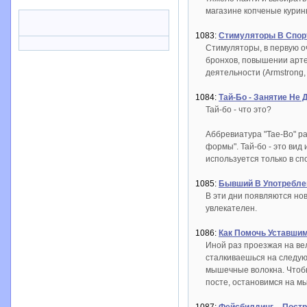
магазине копченые курины
1083:
Стимуляторы В Спор
Стимуляторы, в первую о
бронхов, повышении арте
деятельности (Armstrong,
1084:
Тай-Бо - Занятие Не
Тай-бо - что это?
Аббревиатура "Tae-Bo" ра
формы". Тай-бо - это вид
используется только в сп
1085:
Бывший В Употребле
В эти дни появляются но
увлекателен.
1086:
Как Помочь Уставшим
Иной раз проезжая на вел
сталкиваешься на следую
мышечные волокна. Чтобы
посте, остановимся на м