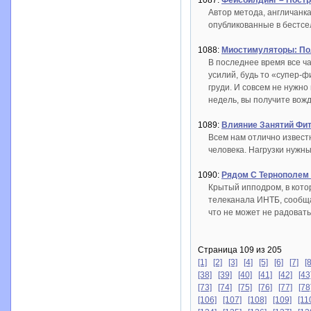
1087:
Фейсбилдинг – Постр
Автор метода, англичанк
опубликованные в бестсе
1088:
Миостимуляторы: П
В последнее время все ч
усилий, будь то «супер-
груди. И совсем не нужн
недель, вы получите вож
1089:
Влияние Занятий Фи
Всем нам отлично извест
человека. Нагрузки нужны
1090:
Рядом С Тернополем
Крытый ипподром, в кото
телеканала ИНТБ, сообщае
что не может не радовать
Страница 109 из 205
[1]
[2]
[3]
[4]
[5]
[6]
[7]
[8
[38]
[39]
[40]
[41]
[42]
[43
[73]
[74]
[75]
[76]
[77]
[78
[106]
[107]
[108]
[109]
[11