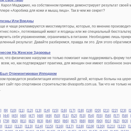
ой Свое Лицо
а Карол Маджджио, на собственном примере демонстрирует результат своей ме
ллере «Аэробика для кожи и мышц лица». Так в чем же секрет?
олезны Или Вредны
аще и чаще рекламируются миостимуляторы, которые, по мнению производите
фитнес пояс», потягивающий живот и ягодицы или же специальный бюстгальт
о мучить себя упражнениями, ограничивать в питании. Необходимо лишь прикр
деленный результат. Давайте разберемся, правда ли это. Для этого обратим
тнесом На Женское Здоровье
но, что физические нагрузки не только помогают нам поддерживать форму те
 всем, но, как подтверждает практика, для женщин они имеют особенное знач
 Был Отремонтирован Ипподром
ром проводится реабилитация иппотерапией детей, которые больны на цереб
т сайт про спортивное строительство divasports.com.ua. Так что не только 
.
]
[9]
[10]
[11]
[12]
[13]
[14]
[15]
[16]
[17]
[18]
[19]
[20]
[21]
[22]
[23]
[
]
[44]
[45]
[46]
[47]
[48]
[49]
[50]
[51]
[52]
[53]
[54]
[55]
[56]
[57]
[58]
]
[79]
[80]
[81]
[82]
[83]
[84]
[85]
[86]
[87]
[88]
[89]
[90]
[91]
[92]
[93]
0]
[111]
[112]
[113]
[114]
[115]
[116]
[117]
[118]
[119]
[120]
[121]
[122]
[