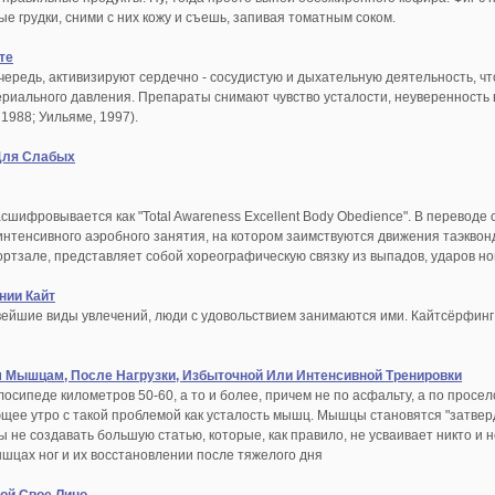
е грудки, сними с них кожу и съешь, запивая томатным соком.
те
чередь, активизируют сердечно - сосудистую и дыхательную деятельность, ч
риального давления. Препараты снимают чувство усталости, неуверенность в
 1988; Уильяме, 1997).
 Для Слабых
сшифровывается как "Total Awareness Excellent Body Obedience". В переводе
 интенсивного аэробного занятия, на котором заимствуются движения таэквондо
ортзале, представляет собой хореографическую связку из выпадов, ударов но
нии Кайт
вейшие виды увлечений, люди с удовольствием занимаются ими. Кайтсёрфинг 
 Мышцам, После Нагрузки, Избыточной Или Интенсивной Тренировки
осипеде километров 50-60, а то и более, причем не по асфальту, а по просело
щее утро с такой проблемой как усталость мышц. Мышцы становятся "затве
 не создавать большую статью, которые, как правило, не усваивает никто и
ышцах ног и их восстановлении после тяжелого дня