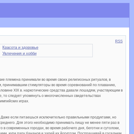
RSS
Красота и здоровье
Увлечения и хобби
ие племена принимали во время своих религиозных ритуалов, в
ам, принимавшим стимуляторы во время соревнований по плаванию,
оловине XIX в. наркотические средства давали лошадям, участвующим в
е, то следует упомянуть о многочисленных свидетельствах
импийских играх.
я. Даже если питаешься исключительно правильными продуктами, но
 среднего. Для этого необходимо принимать пищу не менее пяти раз в
о в современных городах, во время рабочего дня, беготни и сутолоки,
ними, купи пару бананов и запей их йогуртом. Поспрашивай в соседнем