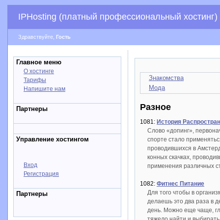
IPHosting (платный профессиональный хостинг)
Здравствуйте,
Гость
Главное меню
О хостинге
Знакомства
Тарифы
Мода
Напишите нам
Разное
Партнеры
1081:
История Распростран
Слово «допинг», первона
Управление хостингом
спорте стало применятьс
проводившихся в Амстерд
конных скачках, проводив
Вход
применения различных ст
Регистрация
1082:
Фитнес Питание
Для того чтобы в органи
Партнеры
делаешь это два раза в д
день. Можно еще чаще, гл
тяжело найти и выбирать 