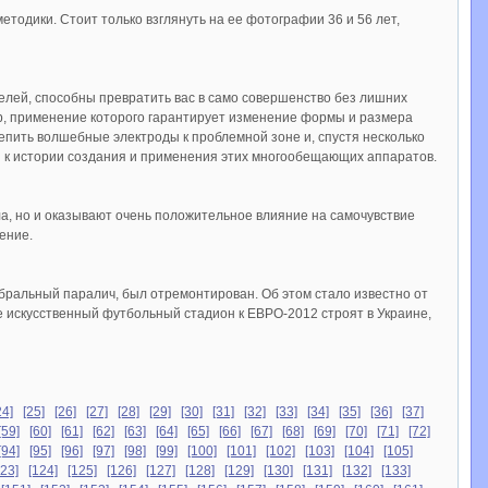
тодики. Стоит только взглянуть на ее фотографии 36 и 56 лет,
лей, способны превратить вас в само совершенство без лишних
ер, применение которого гарантирует изменение формы и размера
епить волшебные электроды к проблемной зоне и, спустя несколько
ся к истории создания и применения этих многообещающих аппаратов.
ла, но и оказывают очень положительное влияние на самочувствие
ение.
ральный паралич, был отремонтирован. Об этом стало известно от
не искусственный футбольный стадион к ЕВРО-2012 строят в Украине,
24]
[25]
[26]
[27]
[28]
[29]
[30]
[31]
[32]
[33]
[34]
[35]
[36]
[37]
[59]
[60]
[61]
[62]
[63]
[64]
[65]
[66]
[67]
[68]
[69]
[70]
[71]
[72]
[94]
[95]
[96]
[97]
[98]
[99]
[100]
[101]
[102]
[103]
[104]
[105]
123]
[124]
[125]
[126]
[127]
[128]
[129]
[130]
[131]
[132]
[133]