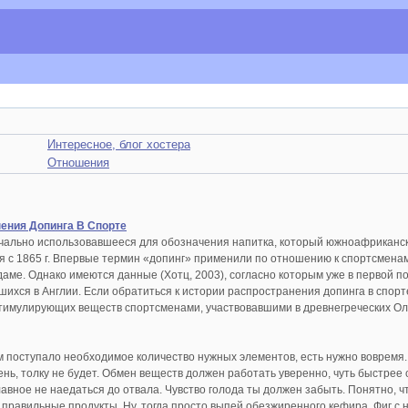
Интересное, блог хостера
Отношения
ения Допинга В Спорте
чально использовавшееся для обозначения напитка, который южноафриканск
я с 1865 г. Впервые термин «допинг» применили по отношению к спортсмен
аме. Однако имеются данные (Хотц, 2003), согласно которым уже в первой п
шихся в Англии. Если обратиться к истории распространения допинга в спорт
имулирующих веществ спортсменами, участвовавшими в древнегреческих Ол
зм поступало необходимое количество нужных элементов, есть нужно воврем
ень, толку не будет. Обмен веществ должен работать уверенно, чуть быстрее
авное не наедаться до отвала. Чувство голода ты должен забыть. Понятно, чт
правильные продукты. Ну, тогда просто выпей обезжиренного кефира. Фиг с 