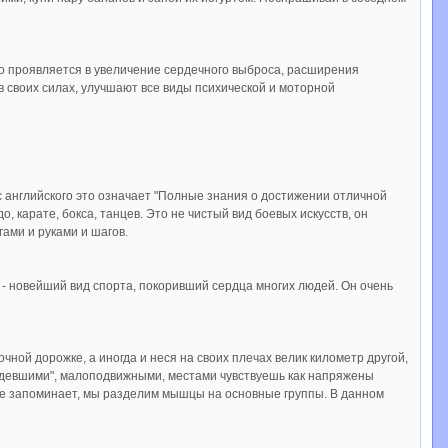
то проявляется в увеличение сердечного выброса, расширения
 своих силах, улучшают все виды психической и моторной
 с английского это означает "Полные знания о достижении отличной
, карате, бокса, танцев. Это не чистый вид боевых искусств, он
гами и руками и шагов.
- новейший вид спорта, покоривший сердца многих людей. Он очень
чной дорожке, а иногда и неся на своих плечах велик километр другой,
рдевшими", малоподвижными, местами чувствуешь как напряжены
 не запоминает, мы разделим мышцы на основные группы. В данном