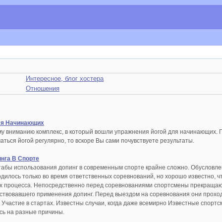
Интересное, блог хостера
Отношения
ля Начинающих
 вниманию комплекс, в который вошли упражнения йогой для начинающих. П
аться йогой регулярно, то вскоре Вы сами почувствуете результаты.
нга В Спорте
бы использования допинг в современным спорте крайне сложно. Обусловлено
дилось только во время ответственных соревнований, но хорошо известно,
х процесса. Непосредственно перед соревнованиями спортсмены прекращаю
твовавшего применения допинг. Перед выездом на соревнования они проходя
Участие в стартах. Известны случаи, когда даже всемирно Известные спортс
сь на разные причины.