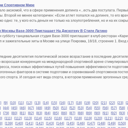
ом Спортивном Мире
ло аксиомой, что в сфере применения допинга «...есть два постулата. Перв
. Второй не менее категоричен: «Если атлет попался на допинге, то его вр
о одно: те, у кого есть деньги не только на злоупотребления, но и на их сокр
 Москвы Base-3000 Приглашает На Дискотеку В Стиле Латино
 и субботу танцевальная студия Base-3000 приглашает в клуб-ресторан «Кари
 и зажигательные хиты в Москве на улице Покровка, 18/18, строение 1. Вход 
следние десятилетия политической зезкое возрастание в последние десятиле
о возросшая конкуренция на международной спортивной арене стимулировал
гресса, поиск новых эффективных путей повышения эффективности подготовк
гогенных факторов в системе подготовки и соревнований спортсменов посте
го спорта. И сегодня нет вида спорта, в котором применение эргогенных ср
]
[9]
[10]
[11]
[12]
[13]
[14]
[15]
[16]
[17]
[18]
[19]
[20]
[21]
[22]
[23]
[
]
[44]
[45]
[46]
[47]
[48]
[49]
[50]
[51]
[52]
[53]
[54]
[55]
[56]
[57]
[58]
]
[79]
[80]
[81]
[82]
[83]
[84]
[85]
[86]
[87]
[88]
[89]
[90]
[91]
[92]
[93]
0]
[111]
[112]
[113]
[114]
[115]
[116]
[117]
[118]
[119]
[120]
[121]
[122]
[
8]
[139]
[140]
[141]
[142]
[143]
[144]
[145]
[146]
[147]
[148]
[149]
[150]