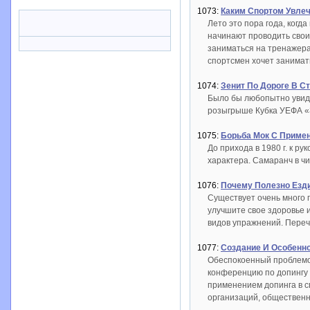
1073:
Каким Спортом Увле
Лето это пора года, когд
начинают проводить свои
заниматься на тренажера
спортсмен хочет занимать
1074:
Зенит По Дороге В С
Было бы любопытно увиде
розыгрыше Кубка УЕФА «
1075:
Борьба Мок С Приме
До прихода в 1980 г. к р
характера. Самаранч в ч
1076:
Почему Полезно Езд
Существует очень много п
улучшите свое здоровье 
видов упражнений. Переч
1077:
Создание И Особенно
Обеспокоенный проблемой
конференцию по допингу 
применением допинга в с
организаций, общественн