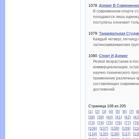
1078:
Допинг В Современн
В современном спорте ста
попадаются лишь единицы
постулаты означают тольк
1079:
Танцевальная Студия
Каждый четверг, пятницу
латиноамериканских групп
1080:
Спорт И Допинг
Резкое возрастание в по
коммерциализация, остр
научно-технического про
применение различных эр
составляющих современно
достижений.
Страница 108 из 205
[1]
[2]
[3]
[4]
[5]
[6]
[7]
[8
[38]
[39]
[40]
[41]
[42]
[43
[73]
[74]
[75]
[76]
[77]
[78
[106]
[107]
[108]
[109]
[11
[134]
[135]
[136]
[137]
[13