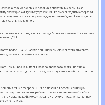
заботится о своем здоровье и посещает спортивные залы, тоже
амму своих физкультурных упражнений. Ведь если ходить в спортзал
технику выносить на спортплощадку никто не будет. А значит, если
т увлекательным для него.
 на данном этапе представляется куда более вероятным. В нынешнем
ком» и ЦСКА.
спорте велась, но не носила принципиального и систематического
ием допинга в олимпийском спорте.
ного новых красивых мест и весело проведете время, но также
то езда на велосипеде является одним из лучших и наиболее простых
 решения МОК в феврале 1999 г. в Лозанне провел Всемирную
льного совершенствования работы по всем направлениям борьбы с
ртивных организаций, международных структур, правительственных
ие аспекты и др.