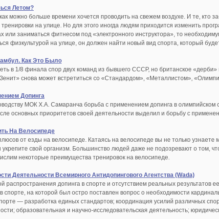
чься Летом?
а как можно больше времени хочется проводить на свежем воздухе. И те, кто 
 тренировки на улице. Но для этого иногда людям приходится изменить прогр
х или заниматься фитнесом под «электронного инструктора», то необходимую 
ся физкультурой на улице, он должен найти новый вид спорта, который буде
тамбул. Как Это Было
ть в 1/8 финала спор двух команд из бывшего СССР, но британское «дерби»
Зенит» снова может встретиться со «Стандардом», «Металлистом», «Олимпи
нением Допинга
уководству МОК Х.А. Самаранча борьба с применением допинга в олимпийском 
исле основных приоритетов своей деятельности выделил и борьбу с применен
ить На Велосипеде
люсов от езды на велосипеде. Катаясь на велосипеде вы не только узнаете м
и укрепите свой организм. Большинство людей даже не подозревают о том, ч
ислим некоторые преимущества тренировок на велосипеде.
сти Деятельности Всемирного Антидопингового Агентства (Wada)
 распространения допинга в спорте и отсутствием реальных результатов ее
в спорте, на которой был остро поставлен вопрос о необходимости кардина
порте — разработка единых стандартов; координация усилий различных спо
ости; образовательная и научно-исследовательская деятельность; юридическ