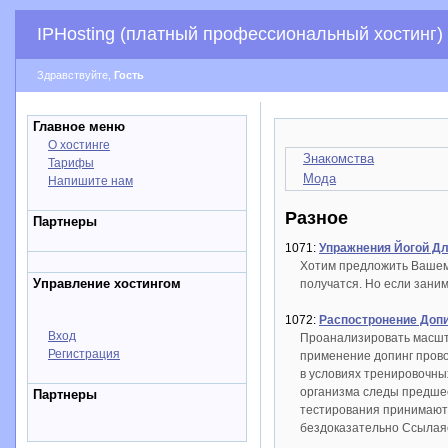
IPHosting (платный профессиональный хостинг)
Здравствуйте,
Гость
Главное меню
О хостинге
Знакомства
Тарифы
Мода
Напишите нам
Разное
Партнеры
1071:
Упражнения Йогой Д
Хотим предложить Вашему
Управление хостингом
получатся. Но если заним
1072:
Распостронение Допи
Вход
Проанализировать масшта
Регистрация
применение допинг прово
в условиях тренировочны
организма следы предшес
Партнеры
тестирования принимают 
бездоказательно Ссылая