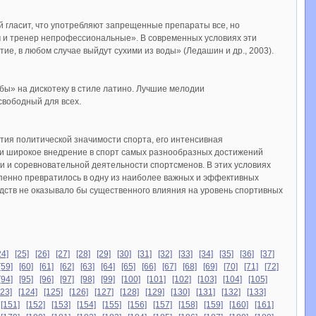
ый гласит, что употребляют запрещенные препараты все, но
ач и тренер непрофессиональные». В современных условиях эти
ытие, в любом случае выйдут сухими из воды» (Ледашин и др., 2003).
бы» на дискотеку в стиле латино. Лучшие мелодии
свободный для всех.
тия политической значимости спорта, его интенсивная
и широкое внедрение в спорт самых разнообразных достижений
и и соревновательной деятельности спортсменов. В этих условиях
пенно превратилось в одну из наиболее важных и эффективных
едств не оказывало бы существенного влияния на уровень спортивных
24]
[25]
[26]
[27]
[28]
[29]
[30]
[31]
[32]
[33]
[34]
[35]
[36]
[37]
[59]
[60]
[61]
[62]
[63]
[64]
[65]
[66]
[67]
[68]
[69]
[70]
[71]
[72]
[94]
[95]
[96]
[97]
[98]
[99]
[100]
[101]
[102]
[103]
[104]
[105]
123]
[124]
[125]
[126]
[127]
[128]
[129]
[130]
[131]
[132]
[133]
[151]
[152]
[153]
[154]
[155]
[156]
[157]
[158]
[159]
[160]
[161]