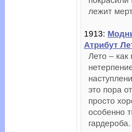
покрасили 
лежит мерт
1913:
Модн
Атрибут Ле
Лето – как
нетерпение
наступлени
это пора о
просто хор
особенно т
гардероба.