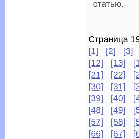
статью.
Страница 19
[1]
[2]
[3]
[12]
[13]
[
[21]
[22]
[
[30]
[31]
[
[39]
[40]
[
[48]
[49]
[
[57]
[58]
[
[66]
[67]
[