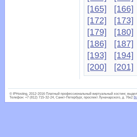
[165]
[166]
[172]
[173]
[179]
[180]
[186]
[187]
[193]
[194]
[200]
[201]
© IPHosting, 2012-2016 Платный профессиональный виртуальный хостинг, выдел
Телефон: +7 (812) 715-32-24, Санкт-Петербург, проспект Луначарского, д. 76к2
В