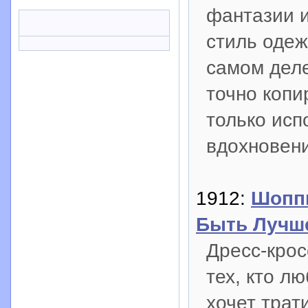
фантазии и
стиль одеж
самом деле
точно копи
только исп
вдохновени
1912:
Шоппи
Быть Лучш
Дресс-крос
тех, кто л
хочет трат