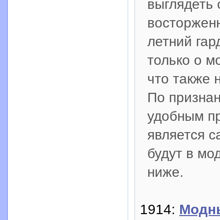
выглядеть 
восторжен
летний гар
только о м
что также 
По призна
удобным пр
является с
будут в мо
ниже.
1914:
Модны