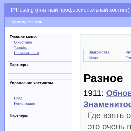
IPHosting (платный профессиональный хостинг)
Здравствуйте,
Гость
Главное меню
О хостинге
Тарифы
Знакомства
Ин
Напишите нам
Мода
От
Партнеры
Разное
Управление хостингом
1911:
Обнов
Вход
Знаменито
Регистрация
Где взять 
Партнеры
это очень 