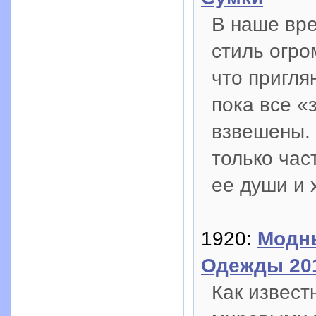
В наше вре
стиль огро
что пригля
пока все «
взвешены. 
только час
ее души и 
1920:
Модны
Одежды 20
Как извест