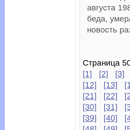
августа 19
беда, умер
новость ра
Страница 50
[1]
[2]
[3]
[12]
[13]
[
[21]
[22]
[
[30]
[31]
[
[39]
[40]
[
[48]
[49]
[