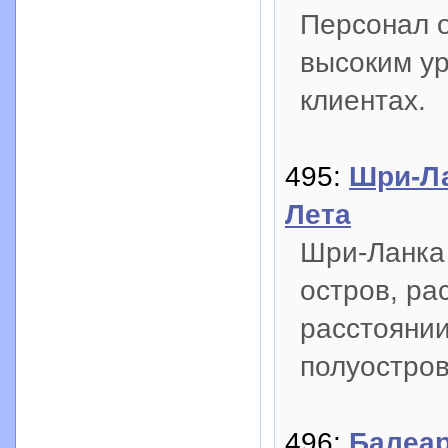
Персонал 
высоким ур
клиентах.
495:
Шри-Ла
Лета
Шри-Ланка
остров, ра
расстоянии
полуостров
496:
Балеар