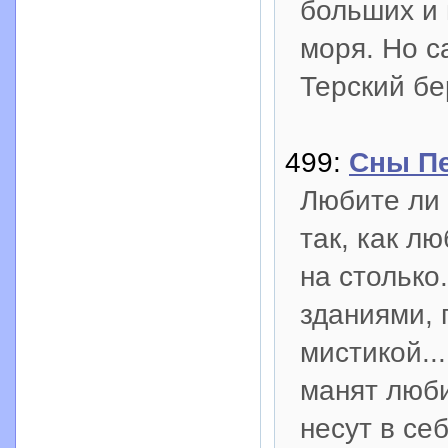
больших и 
моря. Но с
Терский бе
499:
Сны Пе
Любите ли
так, как л
на столько
зданиями,
мистикой..
манят люби
несут в се