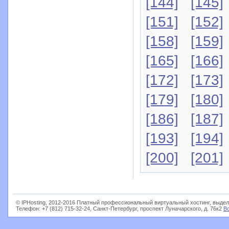
[144]
[145]
[151]
[152]
[158]
[159]
[165]
[166]
[172]
[173]
[179]
[180]
[186]
[187]
[193]
[194]
[200]
[201]
© IPHosting, 2012-2016 Платный профессиональный виртуальный хостинг, выдел
Телефон: +7 (812) 715-32-24, Санкт-Петербург, проспект Луначарского, д. 76к2
В