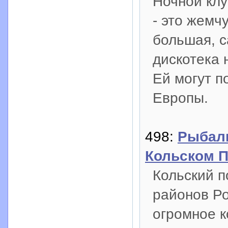
Ночной клу
- это жемч
большая, 
дискотека 
Ей могут п
Европы.
498:
Рыбал
Кольском П
Кольский п
районов Ро
огромное к