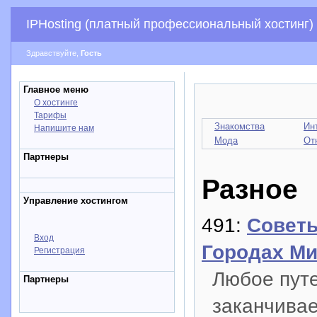
IPHosting (платный профессиональный хостинг)
Здравствуйте,
Гость
Главное меню
О хостинге
Тарифы
Знакомства
Ин
Напишите нам
Мода
От
Партнеры
Разное
Управление хостингом
491:
Советы
Вход
Городах М
Регистрация
Любое путе
Партнеры
заканчивае