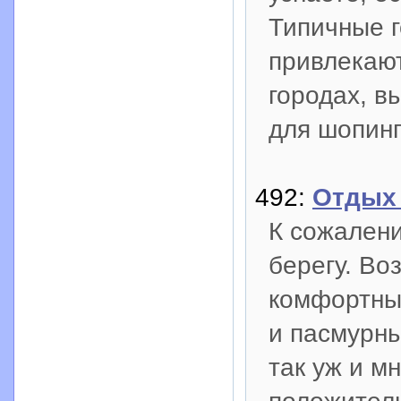
Типичные г
привлекают
городах, в
для шопинг
492:
Отдых 
К сожалени
берегу. Во
комфортный
и пасмурны
так уж и м