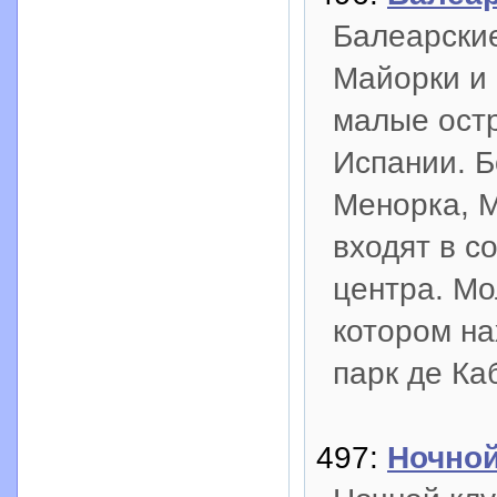
Балеарские
Майорки и 
малые ост
Испании. Б
Менорка, 
входят в с
центра. Мо
котором н
парк де Ка
497:
Ночной