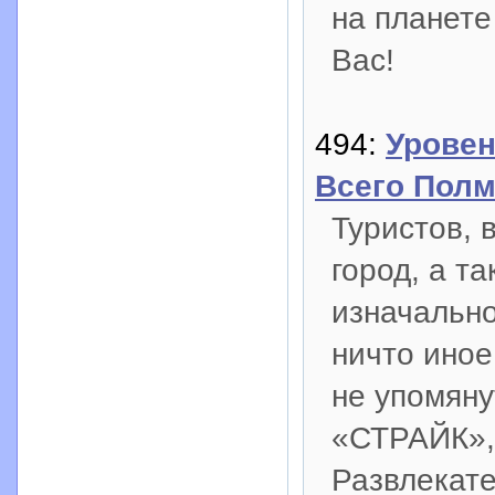
на планете
Вас!
494:
Уровен
Всего Пол
Туристов, 
город, а т
изначально
ничто иное
не упомян
«СТРАЙК»,
Развлекате