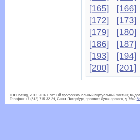
[165]
[166]
[172]
[173]
[179]
[180]
[186]
[187]
[193]
[194]
[200]
[201]
© IPHosting, 2012-2016 Платный профессиональный виртуальный хостинг, выдел
Телефон: +7 (812) 715-32-24, Санкт-Петербург, проспект Луначарского, д. 76к2
В