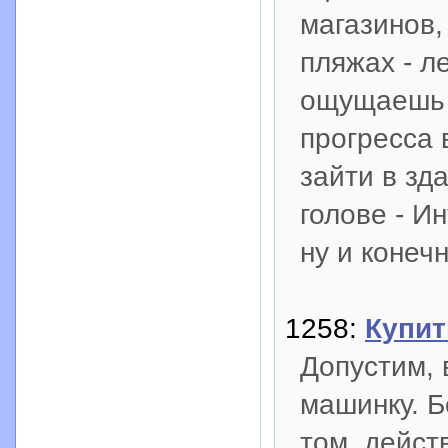
магазинов,
пляжах - л
ощущаешь 
прогресса 
зайти в зда
голове - И
ну и конеч
1258:
Купит
Допустим, 
машинку. Б
том, дейст