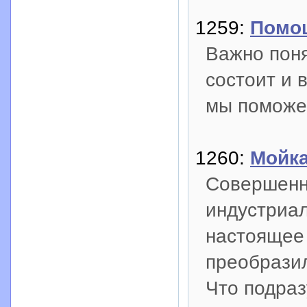
1259:
Помо
Важно поня
состоит и 
мы поможе
1260:
Мойк
Совершенн
индустриа
настоящее
преобрази
Что подра