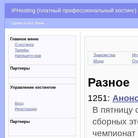
IPHosting (платный профессиональный хостинг)
Здравствуйте,
Гость
Главное меню
О хостинге
Тарифы
Знакомства
Ин
Напишите нам
Мода
От
Партнеры
Разное
Управление хостингом
1251:
Анонс
Вход
В пятницу 
Регистрация
сборных эт
Партнеры
чемпионат