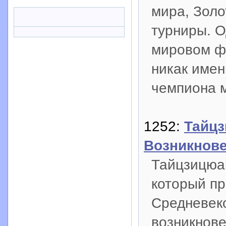
мира, Зол
турниры. О
мировом ф
никак имен
чемпиона м
1252:
Тайцз
Возникнов
Тайцзицюа
который пр
Средневеко
возникнове