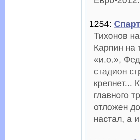
Евро-2012.
1254:
Спарт
Тихонов на
Карпин на 
«и.о.», Фе
стадион ст
крепнет...
главного т
отложен до
настал, а 