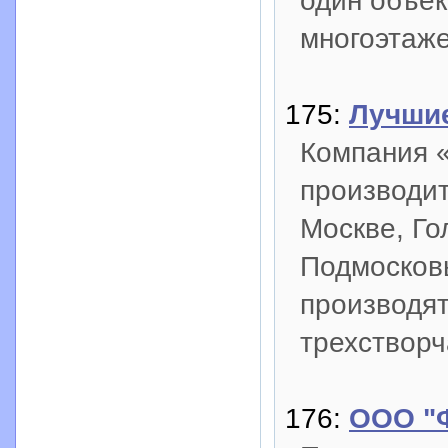
один объек
многоэтаже
175:
Лучшие
Компания «
производи
Москве, Го
Подмосков
производят
трехствор
176:
ООО "