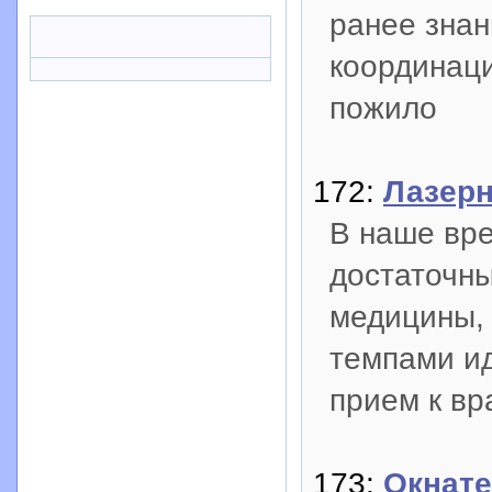
ранее зна
координац
пожило
172:
Лазерн
В наше вре
достаточн
медицины, 
темпами ид
прием к вр
173:
Окнате