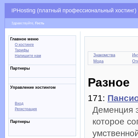
IPHosting (платный профессиональный хостинг)
Здравствуйте,
Гость
Главное меню
О хостинге
Тарифы
Знакомства
Ин
Напишите нам
Мода
От
Партнеры
Разное
Управление хостингом
171:
Пансио
Вход
Деменция э
Регистрация
которое с
Партнеры
умственной