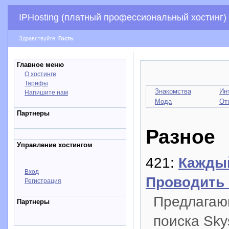
IPHosting (платный профессиональный хостинг)
Здравствуйте,
Гость
Главное меню
О хостинге
Тарифы
Знакомства
Ин
Напишите нам
Мода
От
Партнеры
Разное
Управление хостингом
421:
Кажды
Вход
Проводить 
Регистрация
Предлагаю
Партнеры
поиска Sky