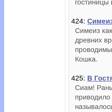
гостиницы 
424:
Симеиз
Симеиз как
древних вр
проводимы
Кошка.
425:
В Гост
Сиам! Рань
приводило 
называлось