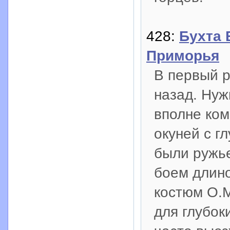
428:
Бухта 
Приморья
В первый р
назад. Нуж
вполне ком
окуней с г
были ружье
боем длино
костюм O.M
для глубок