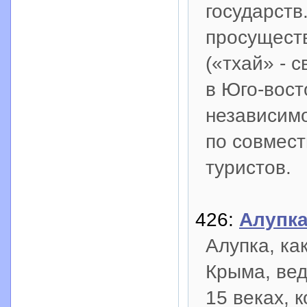
государств
просуществ
(«тхай» - 
в Юго-вост
независимо
по совмест
туристов.
426:
Алупка
Алупка, ка
Крыма, вед
15 веках, 