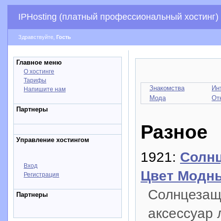
IPHosting (платный профессиональный хостинг)
Здравствуйте,
Гость
Главное меню
О хостинге
Тарифы
Знакомства
Ин
Напишите нам
Мода
От
Партнеры
Разное
Управление хостингом
1921:
Солнц
Вход
Цвет Модн
Регистрация
Солнцезащ
Партнеры
аксессуар 