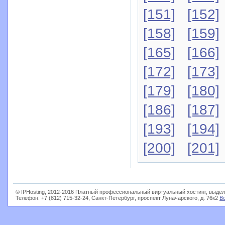
[151]
[152]
[158]
[159]
[165]
[166]
[172]
[173]
[179]
[180]
[186]
[187]
[193]
[194]
[200]
[201]
© IPHosting, 2012-2016 Платный профессиональный виртуальный хостинг, выдел
Телефон: +7 (812) 715-32-24, Санкт-Петербург, проспект Луначарского, д. 76к2
В