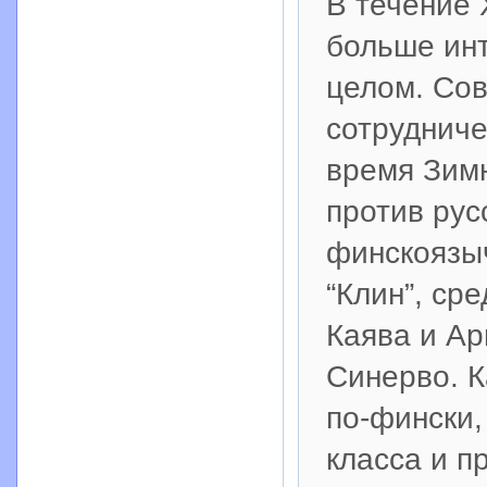
В течение 
больше ин
целом. Сов
сотрудниче
время Зимн
против рус
финскоязыч
“Клин”, ср
Каява и Ар
Синерво. К
по-фински,
класса и п