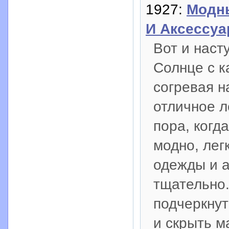
1927:
Модны
И Аксессу
Вот и наст
Солнце с к
согревая н
отличное л
пора, когд
модно, лег
одежды и а
тщательно.
подчеркну
и скрыть м