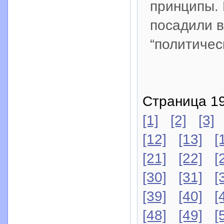
принципы.
посадили в
“политичес
Страница 19
[1]
[2]
[3]
[12]
[13]
[
[21]
[22]
[
[30]
[31]
[
[39]
[40]
[
[48]
[49]
[