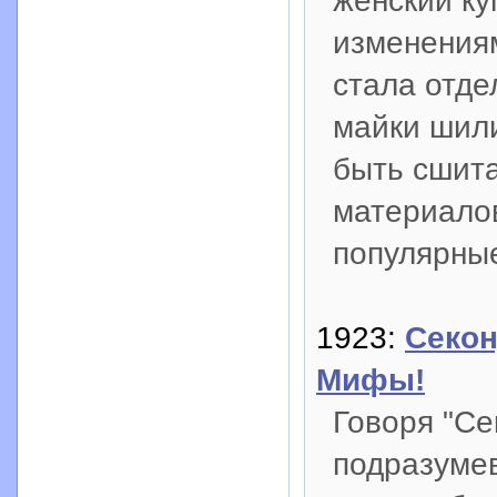
женский ку
изменениям
стала отде
майки шили
быть сшита
материалов
популярные
1923:
Секон
Мифы!
Говоря "Се
подразумев