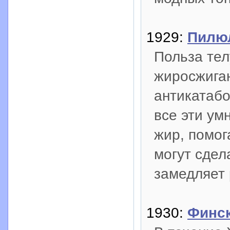
1929:
Пилюл
Польза тел
жиросжига
антикатабо
все эти ум
жир, помог
могут сдел
замедляет 
1930:
Финск