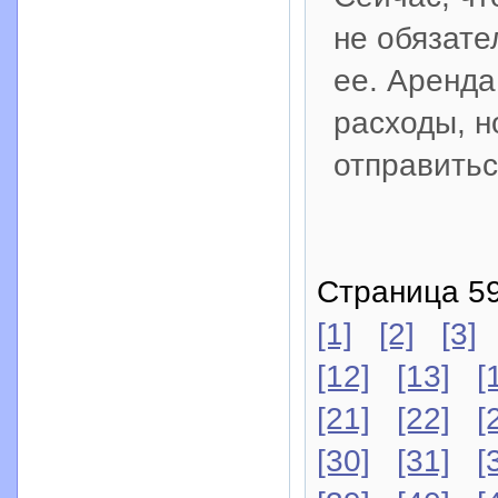
не обязате
ее. Аренда
расходы, н
отправитьс
Страница 59
[1]
[2]
[3]
[12]
[13]
[
[21]
[22]
[
[30]
[31]
[