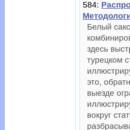
584:
Распро
Методологи
Белый сакс
комбиниров
здесь выст
турецком с
иллюстриру
это, обрат
выезде огр
иллюстриру
вокруг ста
разбрасыв