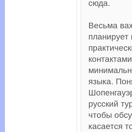
сюда.
Весьма важ
планирует 
практичес
контактами
минимальн
языка. Пон
Шопенгауэр
русский ту
чтобы обсу
касается т