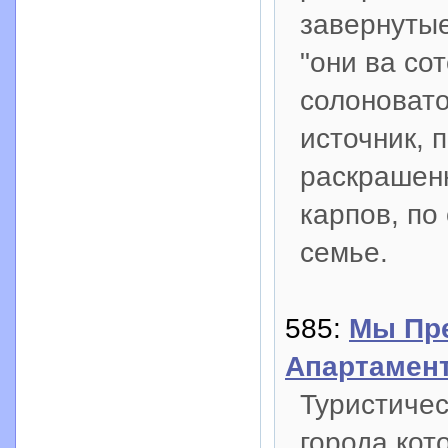
завернутые
"они ва сот
солоноват
источник, 
раскрашен
карпов, по
семье.
585:
Мы Пр
Апартамент
Туристичес
города ко