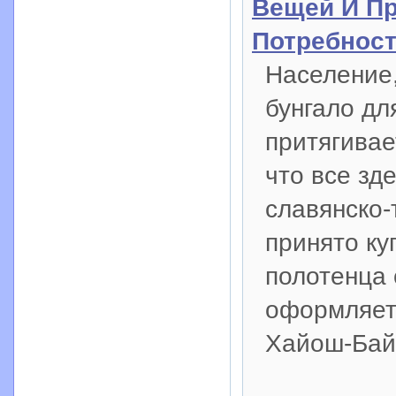
Вещей И Пр
Потребност
Население,
бунгало дл
притягивае
что все зд
славянско-
принято ку
полотенца 
оформляет 
Хайош-Бай