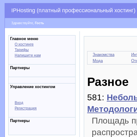
IPHosting (платный профессиональный хостинг)
Здравствуйте,
Гость
Главное меню
О хостинге
Тарифы
Знакомства
Ин
Напишите нам
Мода
От
Партнеры
Разное
Управление хостингом
581:
Неболь
Вход
Методологи
Регистрация
Площадь п
Партнеры
распростр