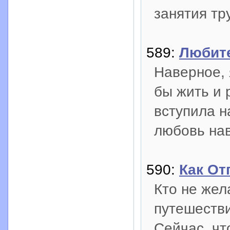
занятия тр
589:
Любит
Наверное, 
бы жить и 
вступила н
любовь нав
590:
Как От
Кто не жел
путешеств
Сейчас, чт