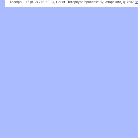
Телефон: +7 (812) 715-32-24, Санкт-Петербург, проспект Луначарского, д. 76к2
В