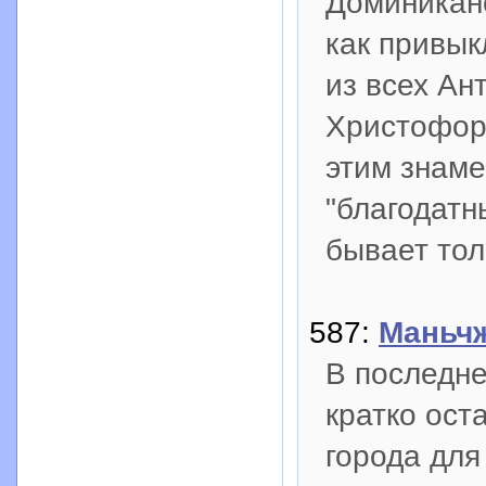
Доминиканс
как привык
из всех Ан
Христофор
этим знам
"благодатн
бывает тол
587:
Маньчж
В последне
кратко ост
города для