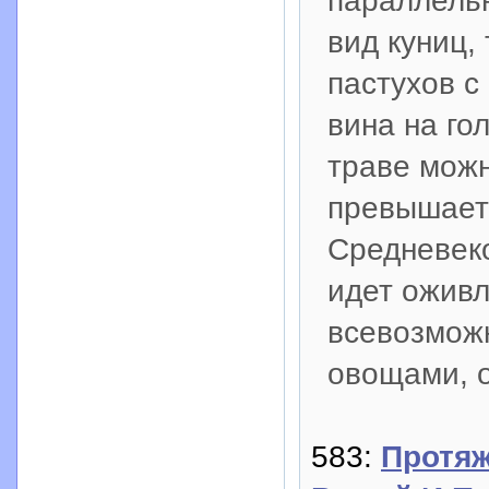
параллель
вид куниц,
пастухов с
вина на го
траве можн
превышает
Средневеко
идет оживл
всевозмож
овощами, о
583:
Протя