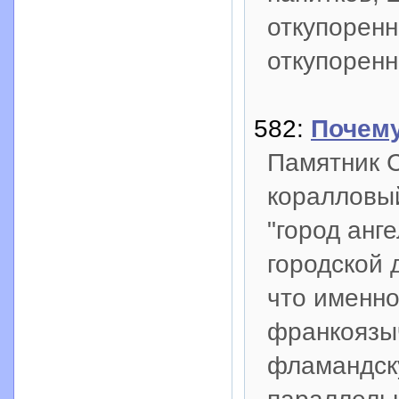
откупоренн
откупоренн
582:
Почему
Памятник 
коралловый
"город анг
городской 
что именно
франкоязыч
фламандск